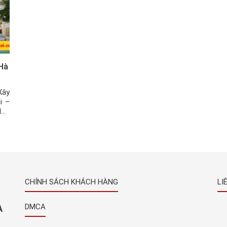
 Hà
Xây
i –
lực
ịnh
CHÍNH SÁCH KHÁCH HÀNG
LI
À
DMCA