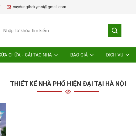
i
xaydungthekymoi@gmail.com
SỬA CHỮA - CẢI TẠO NHÀ
BÁO GIÁ
DỊCH VỤ
THIẾT KẾ NHÀ PHỐ HIỆN ĐẠI TẠI HÀ NỘI