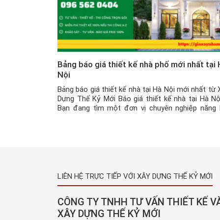
Bảng báo giá thiết kế nhà phố mới nhất tại
Nội
Bảng báo giá thiết kế nhà tại Hà Nội mới nhất từ 
Dựng Thế Kỷ Mới Báo giá thiết kế nhà tại Hà Nộ
Bạn đang tìm một đơn vị chuyên nghiệp năng 
cao để thiết kế cho ngôi nhà mà bạn đang có ý đ
xây tại Hà Nội ? Nhưng […]
LIÊN HỆ TRỰC TIẾP VỚI XÂY DỰNG THẾ KỶ MỚI
CÔNG TY TNHH TƯ VẤN THIẾT KẾ V
XÂY DỰNG THẾ KỶ MỚI