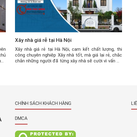
Xây nhà giá rẻ tại Hà Nội
yên
Xây nhà giá rẻ tại Hà Nội, cam kết chất lượng, thi
chủ
công chuyên nghiệp Xây nhà tốt, mà giá lại rẻ, chắc
hắc
chắn những người đã từng xây nhà sẽ cười vì vấn đề
hợp
này, vì đã rẻ, thì thường rất ít khi đi với tốt, chất
lượng. Xây nhà giá rẻ hiện nay […]
CHÍNH SÁCH KHÁCH HÀNG
LI
À
DMCA