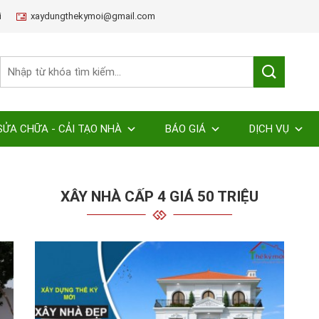
i
xaydungthekymoi@gmail.com
SỬA CHỮA - CẢI TẠO NHÀ
BÁO GIÁ
DỊCH VỤ
XÂY NHÀ CẤP 4 GIÁ 50 TRIỆU