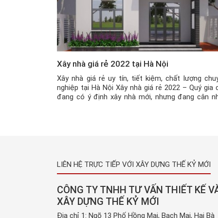
Xây nhà giá rẻ 2022 tại Hà Nội
Xây nhà giá rẻ uy tín, tiết kiệm, chất lượng chu
nghiệp tại Hà Nội Xây nhà giá rẻ 2022 – Quý gia 
đang có ý định xây nhà mới, nhưng đang cân n
về chi phí hạn chế và chưa biết tính toán chi phí 
lý, thì hãy liên hệ ngay với […]
LIÊN HỆ TRỰC TIẾP VỚI XÂY DỰNG THẾ KỶ MỚI
CÔNG TY TNHH TƯ VẤN THIẾT KẾ V
XÂY DỰNG THẾ KỶ MỚI
Địa chỉ 1: Ngõ 13 Phố Hồng Mai, Bạch Mai, Hai Bà