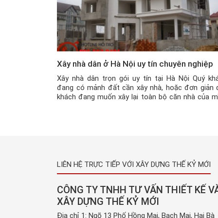
Xây nhà dân ở Hà Nội uy tín chuyên nghiệp
Xây nhà dân trọn gói uy tín tại Hà Nội Quý kh
đang có mảnh đất cần xây nhà, hoặc đơn giản 
khách đang muốn xây lại toàn bộ căn nhà của m
trên nền đất cũ, nhưng chưa biết lựa chọn đơn vị 
công uy tín nào để xây dựng, thì hãy […]
LIÊN HỆ TRỰC TIẾP VỚI XÂY DỰNG THẾ KỶ MỚI
CÔNG TY TNHH TƯ VẤN THIẾT KẾ V
XÂY DỰNG THẾ KỶ MỚI
Địa chỉ 1: Ngõ 13 Phố Hồng Mai, Bạch Mai, Hai Bà