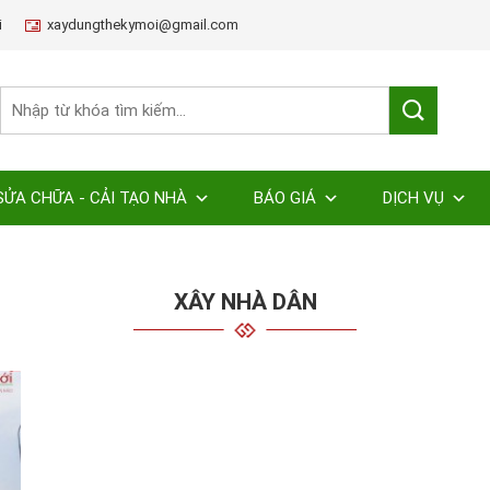
i
xaydungthekymoi@gmail.com
SỬA CHỮA - CẢI TẠO NHÀ
BÁO GIÁ
DỊCH VỤ
XÂY NHÀ DÂN