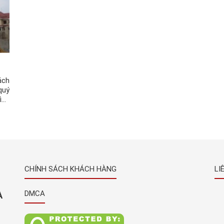
ách
quý
ình
thi
CHÍNH SÁCH KHÁCH HÀNG
LI
À
DMCA