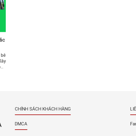
Bắc
 bê
Xây
bảo
ông
CHÍNH SÁCH KHÁCH HÀNG
LI
À
DMCA
Fa