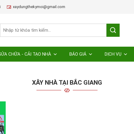
i
xaydungthekymoi@gmail.com
SỬA CHỮA - CẢI TẠO NHÀ
BÁO GIÁ
DỊCH VỤ
XÂY NHÀ TẠI BẮC GIANG