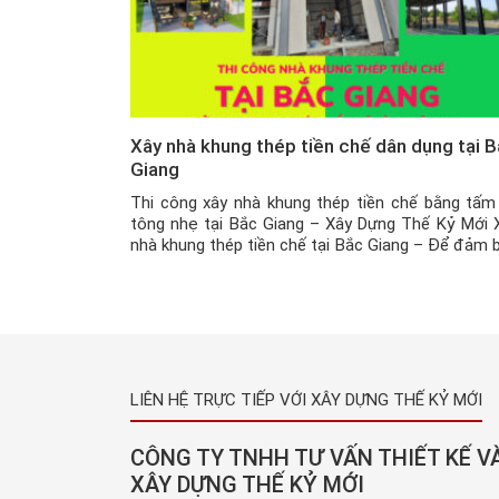
Xây nhà khung thép tiền chế dân dụng tại 
Giang
Thi công xây nhà khung thép tiền chế bằng tấm
tông nhẹ tại Bắc Giang – Xây Dựng Thế Kỷ Mới 
nhà khung thép tiền chế tại Bắc Giang – Để đảm 
được chất lượng và tuổi thọ của các hạng mục c
trình xây dựng thì phương pháp, cách thức thi […]
LIÊN HỆ TRỰC TIẾP VỚI XÂY DỰNG THẾ KỶ MỚI
CÔNG TY TNHH TƯ VẤN THIẾT KẾ V
XÂY DỰNG THẾ KỶ MỚI