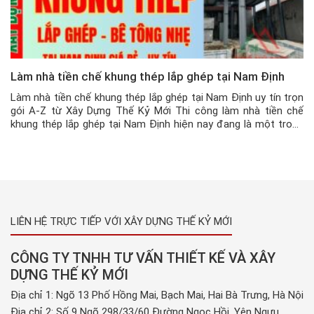
Làm nhà tiền chế khung thép lắp ghép tại Nam Định
Làm nhà tiền chế khung thép lắp ghép tại Nam Định uy tín trọn
gói A-Z từ Xây Dựng Thế Kỷ Mới Thi công làm nhà tiền chế
khung thép lắp ghép tại Nam Định hiện nay đang là một trong
những xu hướng xây nhà, làm nhà được rất nhiều khách hàng
tại Nam […]
LIÊN HỆ TRỰC TIẾP VỚI XÂY DỰNG THẾ KỶ MỚI
CÔNG TY TNHH TƯ VẤN THIẾT KẾ VÀ XÂY
DỰNG THẾ KỶ MỚI
Địa chỉ 1: Ngõ 13 Phố Hồng Mai, Bạch Mai, Hai Bà Trưng, Hà Nội
Địa chỉ 2: Số 9 Ngõ 298/33/60 Đường Ngọc Hồi, Yên Ngưu,