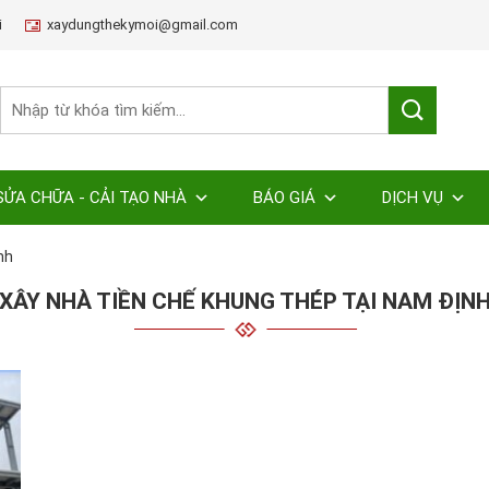
i
xaydungthekymoi@gmail.com
SỬA CHỮA - CẢI TẠO NHÀ
BÁO GIÁ
DỊCH VỤ
nh
XÂY NHÀ TIỀN CHẾ KHUNG THÉP TẠI NAM ĐỊN