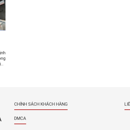
ịnh
ông
ịnh
hà,
CHÍNH SÁCH KHÁCH HÀNG
LI
À
DMCA