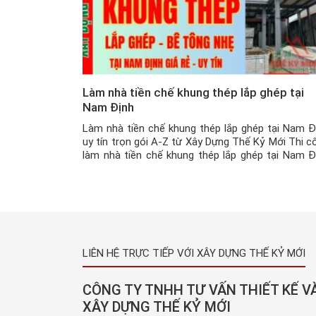
Làm nhà tiền chế khung thép lắp ghép tại
Nam Định
Làm nhà tiền chế khung thép lắp ghép tại Nam Đ
uy tín trọn gói A-Z từ Xây Dựng Thế Kỷ Mới Thi c
làm nhà tiền chế khung thép lắp ghép tại Nam Đ
hiện nay đang là một trong những xu hướng xây n
làm nhà được rất nhiều khách hàng tại Nam […]
LIÊN HỆ TRỰC TIẾP VỚI XÂY DỰNG THẾ KỶ MỚI
CÔNG TY TNHH TƯ VẤN THIẾT KẾ V
XÂY DỰNG THẾ KỶ MỚI