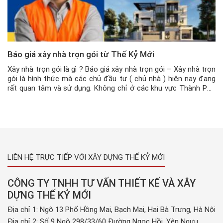
Báo giá xây nhà trọn gói từ Thế Kỷ Mới
Xây nhà trọn gói là gì ? Báo giá xây nhà trọn gói – Xây nhà trọn
gói là hình thức mà các chủ đầu tư ( chủ nhà ) hiện nay đang
rất quan tâm và sử dụng. Không chỉ ở các khu vực Thành Phố
lớn, mà ở các tỉnh, huyện hiện nay […]
LIÊN HỆ TRỰC TIẾP VỚI XÂY DỰNG THẾ KỶ MỚI
CÔNG TY TNHH TƯ VẤN THIẾT KẾ VÀ XÂY
DỰNG THẾ KỶ MỚI
Địa chỉ 1: Ngõ 13 Phố Hồng Mai, Bạch Mai, Hai Bà Trưng, Hà Nội
Địa chỉ 2: Số 9 Ngõ 298/33/60 Đường Ngọc Hồi, Yên Ngưu,