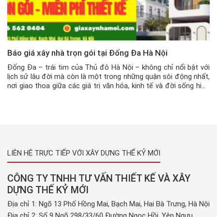
Báo giá xây nhà trọn gói tại Đống Đa Hà Nội
Đống Đa – trái tim của Thủ đô Hà Nội – không chỉ nổi bật với
lịch sử lâu đời mà còn là một trong những quận sôi động nhất,
nơi giao thoa giữa các giá trị văn hóa, kinh tế và đời sống hiện
đại. Với mật độ dân cư đông đúc và không […]
LIÊN HỆ TRỰC TIẾP VỚI XÂY DỰNG THẾ KỶ MỚI
CÔNG TY TNHH TƯ VẤN THIẾT KẾ VÀ XÂY
DỰNG THẾ KỶ MỚI
Địa chỉ 1: Ngõ 13 Phố Hồng Mai, Bạch Mai, Hai Bà Trưng, Hà Nội
Địa chỉ 2: Số 9 Ngõ 298/33/60 Đường Ngọc Hồi, Yên Ngưu,