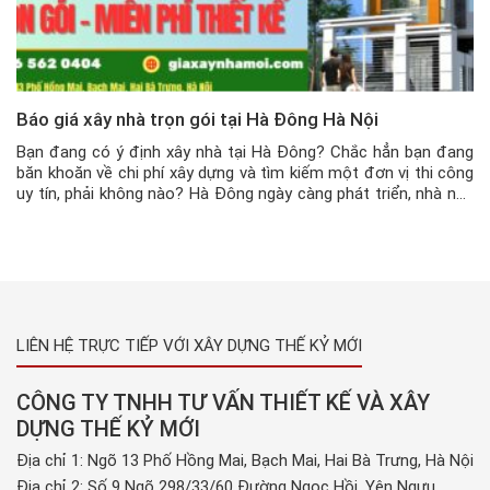
Báo giá xây nhà trọn gói tại Hà Đông Hà Nội
Bạn đang có ý định xây nhà tại Hà Đông? Chắc hẳn bạn đang
băn khoăn về chi phí xây dựng và tìm kiếm một đơn vị thi công
uy tín, phải không nào? Hà Đông ngày càng phát triển, nhà nhà
đua nhau xây mới. Nhưng tìm được nhà thầu ưng ý, giá cả […]
LIÊN HỆ TRỰC TIẾP VỚI XÂY DỰNG THẾ KỶ MỚI
CÔNG TY TNHH TƯ VẤN THIẾT KẾ VÀ XÂY
DỰNG THẾ KỶ MỚI
Địa chỉ 1: Ngõ 13 Phố Hồng Mai, Bạch Mai, Hai Bà Trưng, Hà Nội
Địa chỉ 2: Số 9 Ngõ 298/33/60 Đường Ngọc Hồi, Yên Ngưu,