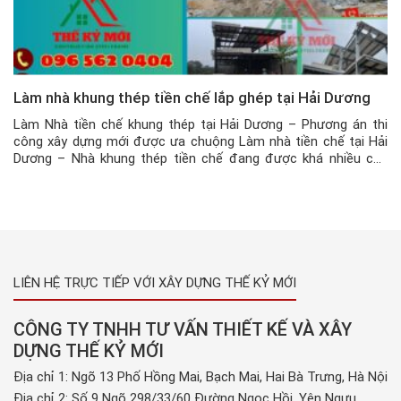
Làm nhà khung thép tiền chế lắp ghép tại Hải Dương
Làm Nhà tiền chế khung thép tại Hải Dương – Phương án thi
công xây dựng mới được ưa chuộng Làm nhà tiền chế tại Hải
Dương – Nhà khung thép tiền chế đang được khá nhiều chủ
đầu tư lựa chọn cho các dự án nhà xưởng, nhà kho,… Và điều
đặc biệt là […]
LIÊN HỆ TRỰC TIẾP VỚI XÂY DỰNG THẾ KỶ MỚI
CÔNG TY TNHH TƯ VẤN THIẾT KẾ VÀ XÂY
DỰNG THẾ KỶ MỚI
Địa chỉ 1: Ngõ 13 Phố Hồng Mai, Bạch Mai, Hai Bà Trưng, Hà Nội
Địa chỉ 2: Số 9 Ngõ 298/33/60 Đường Ngọc Hồi, Yên Ngưu,