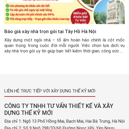
Báo giá xây nhà trọn gói tại Tây Hồ Hà Nội
Xây dựng một ngôi nhà – tổ ấm hoàn hảo chính là cột mốc
quan trọng trong cuộc đời mỗi người. Việc chọn lựa dịch vụ
xây nhà trọn gói uy tín giúp bạn tiết kiệm thời gian, công sức và
đảm bảo chất lượng công trình. Tại quận Tây Hồ, Xây dựng Thế
Kỷ […]
LIÊN HỆ TRỰC TIẾP VỚI XÂY DỰNG THẾ KỶ MỚI
CÔNG TY TNHH TƯ VẤN THIẾT KẾ VÀ XÂY
DỰNG THẾ KỶ MỚI
Địa chỉ 1: Ngõ 13 Phố Hồng Mai, Bạch Mai, Hai Bà Trưng, Hà Nội
Địa chỉ 2: Số 9 Ngõ 298/33/60 Đường Ngọc Hồi, Yên Ngưu,