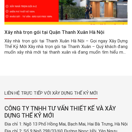
Xây nhà trọn gói tại Quận Thanh Xuân Hà Nội
Xây nhà trọn gói tại Thanh Xuân Hà Nội – Gọi ngay Xây Dựng
Thế Kỷ Mới Xây nhà trọn gói tại Thanh Xuân – Quý khách đang
muốn xây nhà mới tại thanh xuân và đang muốn tìm hiểu một
đơn vị uy tín và chuyên nghiệp để Tư vấn – Thiết kế – […]
LIÊN HỆ TRỰC TIẾP VỚI XÂY DỰNG THẾ KỶ MỚI
CÔNG TY TNHH TƯ VẤN THIẾT KẾ VÀ XÂY
DỰNG THẾ KỶ MỚI
Địa chỉ 1: Ngõ 13 Phố Hồng Mai, Bạch Mai, Hai Bà Trưng, Hà Nội
Địa chỉ 2: Số 9 Ngõ 298/33/60 Đường Ngọc Hồi, Yên Ngưu,