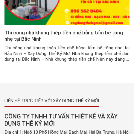
Thi công nhà khung thép tiền chế bằng tấm bê tông
nhẹ tại Bắc Ninh
Thi công nhà khung thép tiền chế bằng tấm bê tông nhẹ tại
Bắc Ninh – Xây Dựng Thế Kỷ Mới Nhà khung thép tiền chế dân
dụng tại Bắc Ninh – Nhà khung thép tiền chế hiện nay đang là
một trong những mẫu nhà phổ biến được rất nhiều khách hàng
trên toàn […]
LIÊN HỆ TRỰC TIẾP VỚI XÂY DỰNG THẾ KỶ MỚI
CÔNG TY TNHH TƯ VẤN THIẾT KẾ VÀ XÂY
DỰNG THẾ KỶ MỚI
Địa chỉ 1: Ngõ 13 Phố Hồng Mai, Bạch Mai, Hai Bà Trưng, Hà Nội