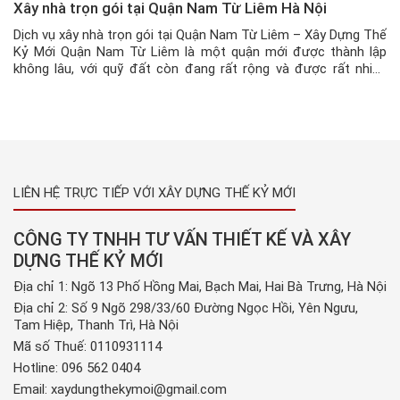
Xây nhà trọn gói tại Quận Nam Từ Liêm Hà Nội
Dịch vụ xây nhà trọn gói tại Quận Nam Từ Liêm – Xây Dựng Thế
Kỷ Mới Quận Nam Từ Liêm là một quận mới được thành lập
không lâu, với quỹ đất còn đang rất rộng và được rất nhiều
khách hàng đầu tư mua đất và xây dựng nhà ở đây. Chính vì […]
LIÊN HỆ TRỰC TIẾP VỚI XÂY DỰNG THẾ KỶ MỚI
CÔNG TY TNHH TƯ VẤN THIẾT KẾ VÀ XÂY
DỰNG THẾ KỶ MỚI
Địa chỉ 1: Ngõ 13 Phố Hồng Mai, Bạch Mai, Hai Bà Trưng, Hà Nội
Địa chỉ 2: Số 9 Ngõ 298/33/60 Đường Ngọc Hồi, Yên Ngưu,
Tam Hiệp, Thanh Trì, Hà Nội
Mã số Thuế: 0110931114
Hotline:
096 562 0404
Email:
xaydungthekymoi@gmail.com