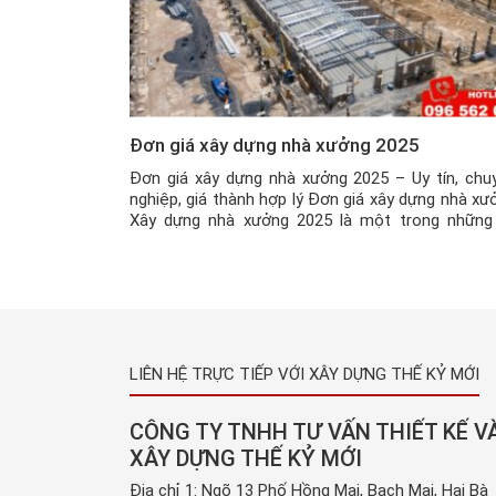
Đơn giá xây dựng nhà xưởng 2025
Đơn giá xây dựng nhà xưởng 2025 – Uy tín, chu
nghiệp, giá thành hợp lý Đơn giá xây dựng nhà xư
Xây dựng nhà xưởng 2025 là một trong những
khóa được rất nhiều các chủ doanh nghiệp tìm ki
Với công nghệ hiện đại ngày nay, việc xây dựng 
xưởng đã […]
LIÊN HỆ TRỰC TIẾP VỚI XÂY DỰNG THẾ KỶ MỚI
CÔNG TY TNHH TƯ VẤN THIẾT KẾ V
XÂY DỰNG THẾ KỶ MỚI
Địa chỉ 1: Ngõ 13 Phố Hồng Mai, Bạch Mai, Hai Bà