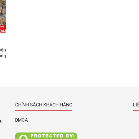
yên
ởng
 từ
ếm.
nhà
CHÍNH SÁCH KHÁCH HÀNG
LI
À
DMCA