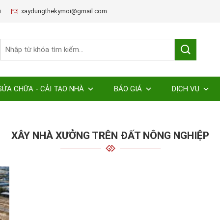
i
xaydungthekymoi@gmail.com
SỬA CHỮA - CẢI TẠO NHÀ
BÁO GIÁ
DỊCH VỤ
XÂY NHÀ XƯỞNG TRÊN ĐẤT NÔNG NGHIỆP