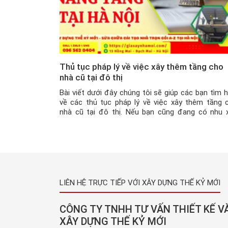
Thủ tục pháp lý về việc xây thêm tầng cho
nhà cũ tại đô thị
Bài viết dưới đây chúng tôi sẽ giúp các bạn tìm h
về các thủ tục pháp lý về việc xây thêm tầng 
nhà cũ tại đô thị. Nếu bạn cũng đang có nhu 
nhận thông tin về vấn đề này hãy dành ít phút c
tham khảo với chúng tôi nhé! Chắc […]
LIÊN HỆ TRỰC TIẾP VỚI XÂY DỰNG THẾ KỶ MỚI
CÔNG TY TNHH TƯ VẤN THIẾT KẾ V
XÂY DỰNG THẾ KỶ MỚI