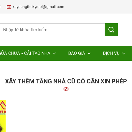
i
xaydungthekymoi@gmail.com
SỬA CHỮA - CẢI TẠO NHÀ
BÁO GIÁ
DỊCH VỤ
XÂY THÊM TẦNG NHÀ CŨ CÓ CẦN XIN PHÉP