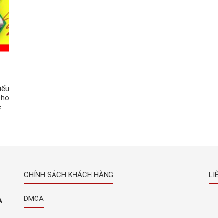
iểu
cho
xác
ùng
CHÍNH SÁCH KHÁCH HÀNG
LI
À
DMCA