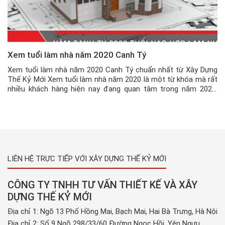
Xem tuổi làm nhà năm 2020 Canh Tý
Xem tuổi làm nhà năm 2020 Canh Tý chuẩn nhất từ Xây Dựng
Thế Kỷ Mới Xem tuổi làm nhà năm 2020 là một từ khóa mà rất
nhiều khách hàng hiện nay đang quan tâm trong năm 2020.
Theo quan niệm của các cụ ngày xưa thì : Lấy vợ xem tuổi đàn
bà […]
LIÊN HỆ TRỰC TIẾP VỚI XÂY DỰNG THẾ KỶ MỚI
CÔNG TY TNHH TƯ VẤN THIẾT KẾ VÀ XÂY
DỰNG THẾ KỶ MỚI
Địa chỉ 1: Ngõ 13 Phố Hồng Mai, Bạch Mai, Hai Bà Trưng, Hà Nội
Địa chỉ 2: Số 9 Ngõ 298/33/60 Đường Ngọc Hồi, Yên Ngưu,