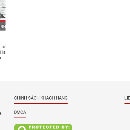
 từ
 là
ang
các
CHÍNH SÁCH KHÁCH HÀNG
LI
À
DMCA