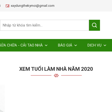
i
xaydungthekymoi@gmail.com
SỬA CHỮA - CẢI TẠO NHÀ
BÁO GIÁ
DỊCH VỤ
XEM TUỔI LÀM NHÀ NĂM 2020