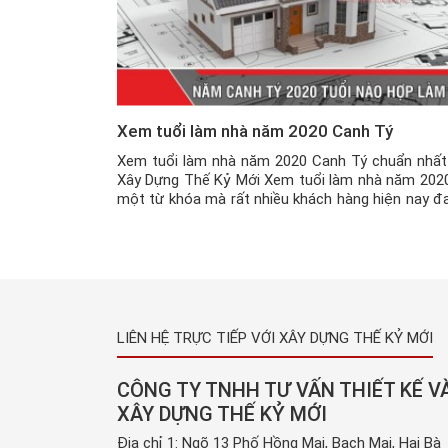
Xem tuổi làm nhà năm 2020 Canh Tý
Xem tuổi làm nhà năm 2020 Canh Tý chuẩn nhất
Xây Dựng Thế Kỷ Mới Xem tuổi làm nhà năm 2020
một từ khóa mà rất nhiều khách hàng hiện nay đ
quan tâm trong năm 2020. Theo quan niệm của 
cụ ngày xưa thì : Lấy vợ xem tuổi đàn bà […]
LIÊN HỆ TRỰC TIẾP VỚI XÂY DỰNG THẾ KỶ MỚI
CÔNG TY TNHH TƯ VẤN THIẾT KẾ V
XÂY DỰNG THẾ KỶ MỚI
Địa chỉ 1: Ngõ 13 Phố Hồng Mai, Bạch Mai, Hai Bà