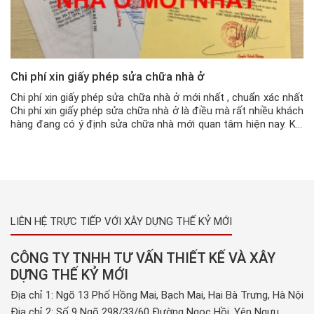
Chi phí xin giấy phép sửa chữa nhà ở
Chi phí xin giấy phép sửa chữa nhà ở mới nhất , chuẩn xác nhất
Chi phí xin giấy phép sửa chữa nhà ở là điều mà rất nhiều khách
hàng đang có ý định sửa chữa nhà mới quan tâm hiện nay. Khi
xin giấy phép sửa nhà , nghĩa là quý khách đang […]
LIÊN HỆ TRỰC TIẾP VỚI XÂY DỰNG THẾ KỶ MỚI
CÔNG TY TNHH TƯ VẤN THIẾT KẾ VÀ XÂY
DỰNG THẾ KỶ MỚI
Địa chỉ 1: Ngõ 13 Phố Hồng Mai, Bạch Mai, Hai Bà Trưng, Hà Nội
Địa chỉ 2: Số 9 Ngõ 298/33/60 Đường Ngọc Hồi, Yên Ngưu,