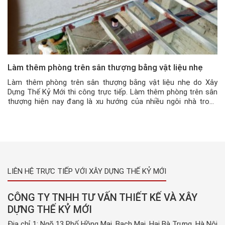
Làm thêm phòng trên sân thượng bằng vật liệu nhẹ
Làm thêm phòng trên sân thượng bằng vật liệu nhẹ do Xây
Dựng Thế Kỷ Mới thi công trực tiếp. Làm thêm phòng trên sân
thượng hiện nay đang là xu hướng của nhiều ngôi nhà trong
thành phố, vốn đã quá chật với diện tích sử dụng, thêm vào đó
là nhu cầu ăn […]
LIÊN HỆ TRỰC TIẾP VỚI XÂY DỰNG THẾ KỶ MỚI
CÔNG TY TNHH TƯ VẤN THIẾT KẾ VÀ XÂY
DỰNG THẾ KỶ MỚI
Địa chỉ 1: Ngõ 13 Phố Hồng Mai, Bạch Mai, Hai Bà Trưng, Hà Nội