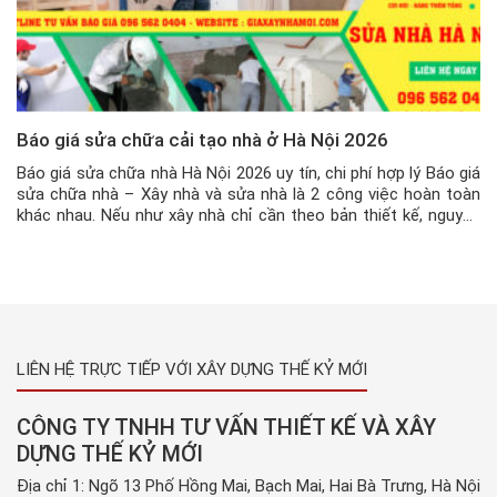
Báo giá sửa chữa cải tạo nhà ở Hà Nội 2026
Báo giá sửa chữa nhà Hà Nội 2026 uy tín, chi phí hợp lý Báo giá
sửa chữa nhà – Xây nhà và sửa nhà là 2 công việc hoàn toàn
khác nhau. Nếu như xây nhà chỉ cần theo bản thiết kế, nguyên
vật liệu và xây lên thì việc sửa nhà lại phức […]
LIÊN HỆ TRỰC TIẾP VỚI XÂY DỰNG THẾ KỶ MỚI
CÔNG TY TNHH TƯ VẤN THIẾT KẾ VÀ XÂY
DỰNG THẾ KỶ MỚI
Địa chỉ 1: Ngõ 13 Phố Hồng Mai, Bạch Mai, Hai Bà Trưng, Hà Nội