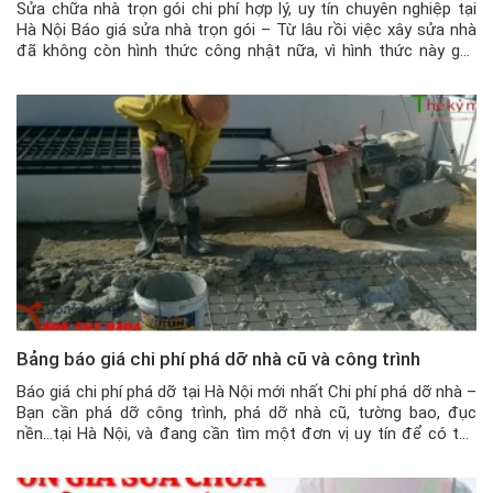
Sửa chữa nhà trọn gói chi phí hợp lý, uy tín chuyên nghiệp tại
Hà Nội Báo giá sửa nhà trọn gói – Từ lâu rồi việc xây sửa nhà
đã không còn hình thức công nhật nữa, vì hình thức này gây
nhiều bất lợi cho gia chủ như thợ sửa kéo dài thời […]
Bảng báo giá chi phí phá dỡ nhà cũ và công trình
Báo giá chi phí phá dỡ tại Hà Nội mới nhất Chi phí phá dỡ nhà –
Bạn cần phá dỡ công trình, phá dỡ nhà cũ, tường bao, đục
nền…tại Hà Nội, và đang cần tìm một đơn vị uy tín để có thể
thực hiện các hạng mục phá dỡ này, thì hãy […]