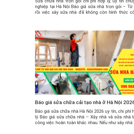
Sửa chữa nhà trọn gói chi phí hợp lý, uy tín chu
nghiệp tại Hà Nội Báo giá sửa nhà trọn gói – Từ 
rồi việc xây sửa nhà đã không còn hình thức c
nhật nữa, vì hình thức này gây nhiều bất lợi cho 
chủ như thợ sửa kéo dài thời […]
Báo giá sửa chữa cải tạo nhà ở Hà Nội 202
Báo giá sửa chữa nhà Hà Nội 2026 uy tín, chi phí 
lý Báo giá sửa chữa nhà – Xây nhà và sửa nhà l
công việc hoàn toàn khác nhau. Nếu như xây nhà 
cần theo bản thiết kế, nguyên vật liệu và xây lên 
việc sửa nhà lại phức […]