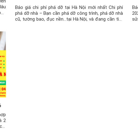
yên
lâu
Báo giá chi phí phá dỡ tại Hà Nội mới nhất Chi phí
Bá
ông
phá dỡ nhà – Bạn cần phá dỡ công trình, phá dỡ nhà
20
gia
cũ, tường bao, đục nền…tại Hà Nội, và đang cần tìm
sử
một đơn vị uy tín để có thể thực hiện các hạng mục
na
phá dỡ này, thì hãy […]
đòi
6
hợp
à 2
chỉ
thì