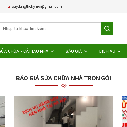
i
xaydungthekymoi@gmail.com
SỬA CHỮA - CẢI TẠO NHÀ
BÁO GIÁ
DỊCH VỤ
BÁO GIÁ SỬA CHỮA NHÀ TRỌN GÓI