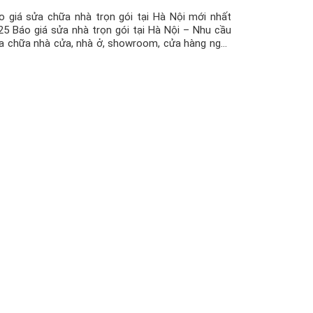
o giá sửa chữa nhà trọn gói tại Hà Nội mới nhất
25 Báo giá sửa nhà trọn gói tại Hà Nội – Nhu cầu
a chữa nhà cửa, nhà ở, showroom, cửa hàng ngày
y là rất lớn. Khác xa với xây nhà mới, thì sửa nhà
 hỏi nhiều yếu tố , tính […]