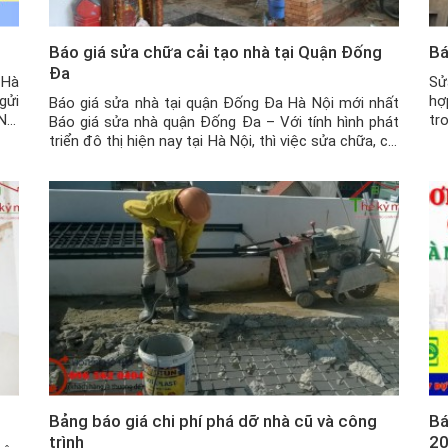
Báo giá sửa chữa cải tạo nhà tại Quận Đống
Bá
Đa
 Hà
Sử
gửi
hợ
Báo giá sửa nhà tại quận Đống Đa Hà Nội mới nhất
Nội
tr
Báo giá sửa nhà quận Đống Đa – Với tính hình phát
ật.
đô
triển đô thị hiện nay tại Hà Nội, thì việc sửa chữa, cải
Nế
tạo và nâng cấp nhà ở và các công trình xây dựng là
điều phổ biến. Trong mỗi […]
Bảng báo giá chi phí phá dỡ nhà cũ và công
Bá
trình
2