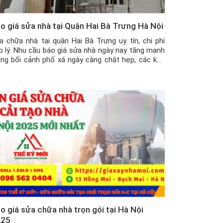
o giá sửa nhà tại Quận Hai Bà Trưng Hà Nội
a chữa nhà tại quận Hai Bà Trưng uy tín, chi phí
p lý. Nhu cầu báo giá sửa nhà ngày nay tăng mạnh
ong bối cảnh phố xá ngày càng chật hẹp, các khu
 thị đông đúc điển hình như quận Hai Bà Trưng.
u như đập bỏ hoàn toàn để xây mới […]
o giá sửa chữa nhà trọn gói tại Hà Nội
025