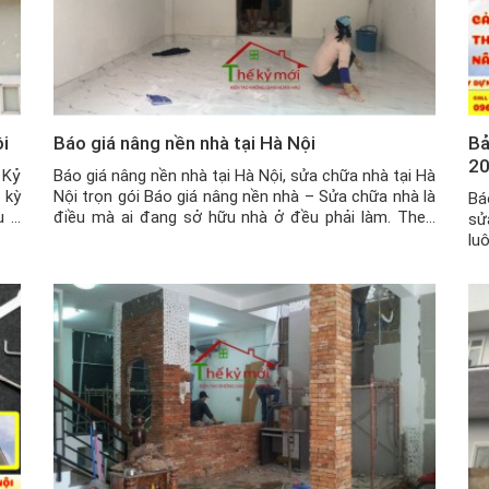
ội
Báo giá nâng nền nhà tại Hà Nội
Bả
20
 Kỷ
Báo giá nâng nền nhà tại Hà Nội, sửa chữa nhà tại Hà
 kỳ
Nội trọn gói Báo giá nâng nền nhà – Sửa chữa nhà là
Bá
u ở
điều mà ai đang sở hữu nhà ở đều phải làm. Theo
sử
thế
thời gian, các hạng mục xuống cấp hoặc không còn
lu
phù hợp với điều kiện ở nữa, […]
Nh
ứn