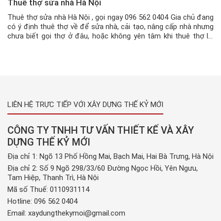
Thuê thợ sửa nhà Hà Nội
Thuê thợ sửa nhà Hà Nội , gọi ngay 096 562 0404 Gia chủ đang
có ý định thuê thợ về để sửa nhà, cải tạo, nâng cấp nhà nhưng
chưa biết gọi thợ ở đâu, hoặc không yên tâm khi thuê thợ lẻ,
thợ tự do về vì không biết chất lượng và thông […]
LIÊN HỆ TRỰC TIẾP VỚI XÂY DỰNG THẾ KỶ MỚI
CÔNG TY TNHH TƯ VẤN THIẾT KẾ VÀ XÂY
DỰNG THẾ KỶ MỚI
Địa chỉ 1: Ngõ 13 Phố Hồng Mai, Bạch Mai, Hai Bà Trưng, Hà Nội
Địa chỉ 2: Số 9 Ngõ 298/33/60 Đường Ngọc Hồi, Yên Ngưu,
Tam Hiệp, Thanh Trì, Hà Nội
Mã số Thuế: 0110931114
Hotline:
096 562 0404
Email:
xaydungthekymoi@gmail.com