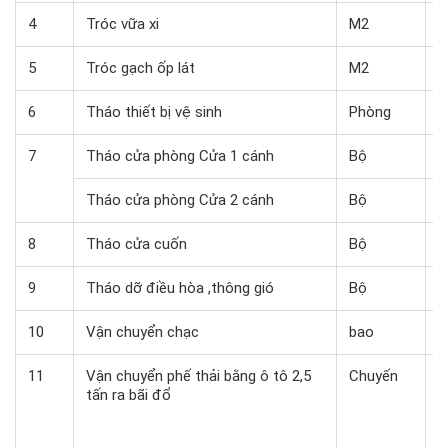
4
Tróc vữa xi
M2
4
5
Tróc gạch ốp lát
M2
7
6
Tháo thiết bị vệ sinh
Phòng
5
7
Tháo cửa phòng Cửa 1 cánh
Bộ
1
Tháo cửa phòng Cửa 2 cánh
Bộ
1
8
Tháo cửa cuốn
Bộ
2
9
Tháo dỡ điều hòa ,thông gió
Bộ
1
10
Vận chuyển chạc
bao
2
11
Vận chuyển phế thải bằng ô tô 2,5
Chuyến
Đ
tấn ra bãi đổ
t
k
v