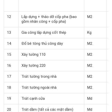
h
t
12
Lắp dựng + tháo dỡ cốp pha (bao
M2
3
gồm nhân công + cốp pha)
13
Gia công lắp dựng cốt thép
Kg
1
14
Đổ bê tông thủ công dày
M2
1
15
Xây tường 110
M2
1
16
Xây tường 220
M2
3
17
Trát tường trong nhà
M2
8
18
Trát tường ngoài nhà
M2
2
19
Trát cạnh cửa
Md
5
20
Trát dầm (tất cả các mặt dầm)
Md
1