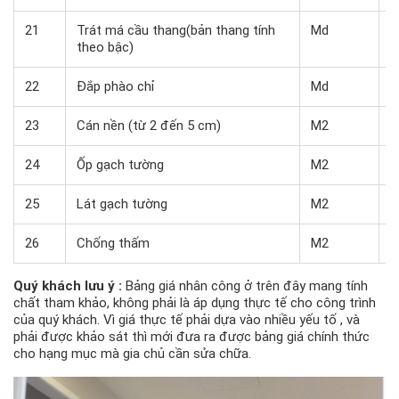
21
Trát má cầu thang(bản thang tính
Md
5
theo bậc)
22
Đắp phào chỉ
Md
6
23
Cán nền (từ 2 đến 5 cm)
M2
6
24
Ốp gạch tường
M2
1
25
Lát gạch tường
M2
9
26
Chống thấm
M2
1
Quý khách lưu ý :
Bảng giá nhân công ở trên đây mang tính
chất tham khảo, không phải là áp dụng thực tế cho công trình
của quý khách. Vì giá thực tế phải dựa vào nhiều yếu tố , và
phải được khảo sát thì mới đưa ra được bảng giá chính thức
cho hạng mục mà gia chủ cần sửa chữa.