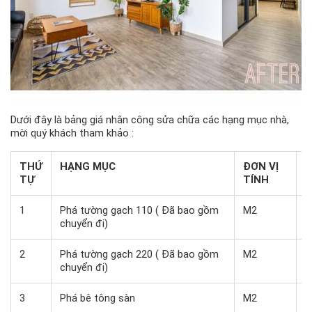
Dưới đây là bảng giá nhân công sửa chữa các hạng mục nhà,
mời quý khách tham khảo :
THỨ
HẠNG MỤC
ĐƠN VỊ
Đ
TỰ
TÍNH
1
Phá tường gạch 110 ( Đã bao gồm
M2
1
chuyển đi)
2
Phá tường gạch 220 ( Đã bao gồm
M2
3
chuyển đi)
3
Phá bê tông sàn
M2
5