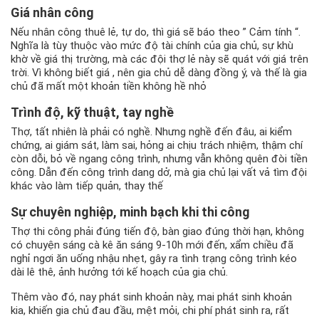
Giá nhân công
Nếu nhân công thuê lẻ, tự do, thì giá sẽ báo theo ” Cảm tính “.
Nghĩa là tùy thuộc vào mức độ tài chính của gia chủ, sự khù
khờ về giá thị trường, mà các đội thợ lẻ này sẽ quát với giá trên
trời. Vì không biết giá , nên gia chủ dễ dàng đồng ý, và thế là gia
chủ đã mất một khoản tiền không hề nhỏ
Trình độ, kỹ thuật, tay nghề
Thợ, tất nhiên là phải có nghề. Nhưng nghề đến đâu, ai kiểm
chứng, ai giám sát, làm sai, hỏng ai chịu trách nhiệm, thậm chí
còn dỗi, bỏ về ngang công trình, nhưng vẫn không quên đòi tiền
công. Dẫn đến công trình dang dở, mà gia chủ lại vất vả tìm đội
khác vào làm tiếp quản, thay thế
Sự chuyên nghiệp, minh bạch khi thi công
Thợ thi công phải đúng tiến độ, bàn giao đúng thời hạn, không
có chuyện sáng cà kê ăn sáng 9-10h mới đến, xẩm chiều đã
nghỉ ngơi ăn uống nhậu nhẹt, gây ra tình trạng công trình kéo
dài lê thê, ảnh hưởng tới kế hoạch của gia chủ.
Thêm vào đó, nay phát sinh khoản này, mai phát sinh khoản
kia, khiến gia chủ đau đầu, mệt mỏi, chi phí phát sinh ra, rất