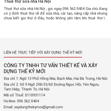
Thuê thợ sửa nhà Hà Nội
Thuê thợ sửa nhà Hà Nội , gọi ngay 096 562 0404 Gia chủ đang
có ý định thuê thợ về để sửa nhà, cải tạo, nâng cấp nhà nhưng
chưa biết gọi thợ ở đâu, hoặc không yên tâm khi thuê thợ lẻ,
thợ tự do về vì không biết chất lượng và thông […]
LIÊN HỆ TRỰC TIẾP VỚI XÂY DỰNG THẾ KỶ MỚI
CÔNG TY TNHH TƯ VẤN THIẾT KẾ VÀ XÂY
DỰNG THẾ KỶ MỚI
Địa chỉ 1: Ngõ 13 Phố Hồng Mai, Bạch Mai, Hai Bà Trưng, Hà Nội
Địa chỉ 2: Số 9 Ngõ 298/33/60 Đường Ngọc Hồi, Yên Ngưu,
Tam Hiệp, Thanh Trì, Hà Nội
Mã số Thuế: 0110931114
Hotline:
096 562 0404
Email:
xaydungthekymoi@gmail.com