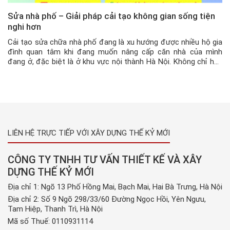
Sửa nhà phố – Giải pháp cải tạo không gian sống tiện
nghi hơn
Cải tạo sửa chữa nhà phố đang là xu hướng được nhiều hộ gia
đình quan tâm khi đang muốn nâng cấp căn nhà của mình
đang ở, đặc biệt là ở khu vực nội thành Hà Nội. Không chỉ hạn
chế được chi phí thi công mà còn tiết kiệm được nhiều thời
gian […]
LIÊN HỆ TRỰC TIẾP VỚI XÂY DỰNG THẾ KỶ MỚI
CÔNG TY TNHH TƯ VẤN THIẾT KẾ VÀ XÂY
DỰNG THẾ KỶ MỚI
Địa chỉ 1: Ngõ 13 Phố Hồng Mai, Bạch Mai, Hai Bà Trưng, Hà Nội
Địa chỉ 2: Số 9 Ngõ 298/33/60 Đường Ngọc Hồi, Yên Ngưu,
Tam Hiệp, Thanh Trì, Hà Nội
Mã số Thuế: 0110931114