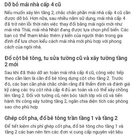
Dỡ bỏ mái nhà cấp 4 cũ
Nếu muốn xây lên tầng 2, chắc chắn phần mái nhà cấp 4 cũ cần
được dỡ bỏ. Hơn nữa, sau nhiều năm sử dụng, mái nhà cấp 4
đã trở nên lỗi thời nên việc thay đổi bằng mái ngói mới như
mái nhà Thái, mái nhà Nhật đang được lựa chọn phổ biến. Các
bạn có thể tham khảo thêm ý kiến của người thân trong gia
đình để lựa chọn kiểu cách mái nhà mới phù hợp với phong
cách của ngôi nhà.
Đổ cột bê tông, tu sửa tường cũ và xây tường tầng
2 mới
Sau khi đã tháo dỡ an toàn mái nhà cấp 4 cũ, công việc tiếp
theo cần làm là cần đổ bê tông dựng cột cho tầng 2. Trước
đó, các bạn cần phải chắc chắn rằng đã thẩm định và đánh giá
kỹ càng các trụ cột nhà cấp 4 đủ an toàn và có thể xây chồng
lên tầng 2. Đối với tường cũ, nên bóc tách lớp vôi cũ và tiến
hành thi công xây tường tầng 2, ngăn chia diện tích các phòng
sao cho phù hợp.
Ghép cốt pha, đổ bê tông trần tầng 1 và tầng 2
Để tiết kiệm chi phí ghép cốt pha, đổ bê tông cho tầng 1 và
tầng 2 các bạn nên tìm các đơn vị cung cấp nguyên vật liệu