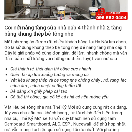
Cơi nới nâng tầng sửa nhà cấp 4 thành nhà 2 tầng
bằng khung thép bê tông nhẹ
Một phương án được rất nhiều khách hàng tại Hà Nội lựa chọn,
đó là sử dụng khung thép bê tông nhẹ để nâng tầng nhà cấp 4.
Đây là giải pháp vô cùng đơn giản, dễ làm, nhanh chóng mà vẫn
đảm bảo chất lượng với những ưu điểm tuyệt vời như sau :
Giá thành rẻ, thời gian thi công cực nhanh
Giảm tải áp lực xuống tường và móng cũ
Vật liệu khung thép và bê tông nhẹ chống cháy , nổ, rung, lắc,
cách âm , cách nhiệt chống thấm tốt
Dễ dàng xin giấy phép cải tạo
Có thể thi công , gia cố kể cả nhà có nền móng yếu
Vật liệu bê tông nhẹ mà Thế Kỷ Mới sử dụng cũng rất đa dạng,
tùy vào nhu cầu của khách hàng , từ tài chính đến hiện trạng
nhà cũ, Thế Kỷ Mới sẽ tư vấn quý khách nên sử dụng tấm
Cemboard, Smartboard, ALC, ESP , Nucewall…để phù hợp nhất,
mà vẫn mang tới hiệu quả sử dụng tối ưu nhất. Với phương