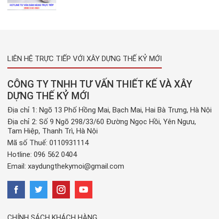
LIÊN HỆ TRỰC TIẾP VỚI XÂY DỰNG THẾ KỶ MỚI
CÔNG TY TNHH TƯ VẤN THIẾT KẾ VÀ XÂY
DỰNG THẾ KỶ MỚI
Địa chỉ 1: Ngõ 13 Phố Hồng Mai, Bạch Mai, Hai Bà Trưng, Hà Nội
Địa chỉ 2: Số 9 Ngõ 298/33/60 Đường Ngọc Hồi, Yên Ngưu,
Tam Hiệp, Thanh Trì, Hà Nội
Mã số Thuế: 0110931114
Hotline:
096 562 0404
Email:
xaydungthekymoi@gmail.com
CHÍNH SÁCH KHÁCH HÀNG