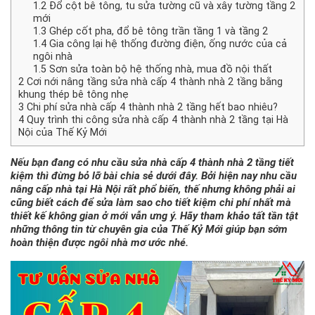
1.2
Đổ cột bê tông, tu sửa tường cũ và xây tường tầng 2
mới
1.3
Ghép cốt pha, đổ bê tông trần tầng 1 và tầng 2
1.4
Gia công lại hệ thống đường điện, ống nước của cả
ngôi nhà
1.5
Sơn sửa toàn bộ hệ thống nhà, mua đồ nội thất
2
Cơi nới nâng tầng sửa nhà cấp 4 thành nhà 2 tầng bằng
khung thép bê tông nhẹ
3
Chi phí sửa nhà cấp 4 thành nhà 2 tầng hết bao nhiêu?
4
Quy trình thi công sửa nhà cấp 4 thành nhà 2 tầng tại Hà
Nội của Thế Kỷ Mới
Nếu bạn đang có nhu cầu
sửa nhà cấp 4 thành nhà 2 tầng
tiết
kiệm thì đừng bỏ lỡ bài chia sẻ dưới đây. Bởi hiện nay nhu cầu
nâng cấp nhà tại Hà Nội rất phổ biến, thế nhưng không phải ai
cũng biết cách để sửa làm sao cho tiết kiệm chi phí nhất mà
thiết kế không gian ở mới vẫn ưng ý. Hãy tham khảo tất tần tật
những thông tin từ chuyên gia của Thế Kỷ Mới giúp bạn sớm
hoàn thiện được ngôi nhà mơ ước nhé.