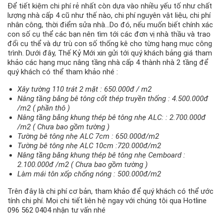
Để tiết kiệm chi phí rẻ nhất còn dựa vào nhiều yếu tố như chất
lượng nhà cấp 4 cũ như thế nào, chi phí nguyên vật liệu, chi phí
nhân công, thời điểm sửa nhà…Do đó, nếu muốn biết chính xác
con số cụ thể các bạn nên tìm tới các đơn vị nhà thầu và trao
đổi cụ thể và dự trù con số thống kê cho từng hạng mục công
trình. Dưới đây, Thế Kỷ Mới xin gửi tới quý khách bảng giá tham
khảo các hạng mục nâng tầng nhà cấp 4 thành nhà 2 tầng để
quý khách có thể tham khảo nhé :
Xây tường 110 trát 2 mặt : 650.000đ / m2
Nâng tầng bằng bê tông cốt thép truyền thống : 4.500.000đ
/m2 ( phần thô )
Nâng tầng bằng khung thép bê tông nhẹ ALC: : 2.700.000đ
/m2 ( Chưa bao gồm tường )
Tường bê tông nhẹ ALC 7cm : 650.000đ/m2
Tường bê tông nhẹ ALC 10cm :720.000đ/m2
Nâng tầng bằng khung thép bê tông nhẹ Cemboard :
2.100.000đ /m2 ( Chưa bao gồm tường )
Làm mái tôn xốp chống nóng : 500.000đ/m2
Trên đây là chi phí cơ bản, tham khảo để quý khách có thể ước
tính chi phí. Mọi chi tiết liên hệ ngay với chúng tôi qua Hotline
096 562 0404 nhận tư vấn nhé