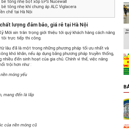
m bê tông nhẹ bọt xốp EPS Nucewall
 bê tông nhẹ khí chưng áp ALC Viglacera
ền chế tại Hà Nội
chất lượng đảm bảo, giá rẻ tại Hà Nội
Mới xin trân trọng giới thiệu tới quý khách hàng cách nâng
ôi trực tiếp thi công.
 từ lâu đã là một trong những phương pháp tối ưu nhất và
hi công khó khăn, nếu áp dụng bằng phương pháp truyền thống,
g nhiều đến sinh hoạt của gia chủ. Chính vì thế, việc nâng
ổi trội hơn như :
ó nền móng yếu
BÁ
n, mang đến là lắp
hác của nền móng cũ