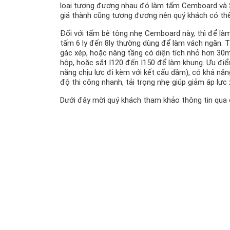
loại tương đương nhau đó làm tấm Cemboard và S
giá thành cũng tương đương nên quý khách có th
Đối với tấm bê tông nhẹ Cemboard này, thì để làm 
tấm 6 ly đến 8ly thường dùng để làm vách ngăn
gác xép, hoặc nâng tầng có diện tích nhỏ hơn 30
hộp, hoặc sắt I120 đến I150 để làm khung. Ưu điểm
năng chịu lực đi kèm với kết cấu dầm), có khả nă
độ thi công nhanh, tải trọng nhẹ giúp giảm áp lự
Dưới đây mời quý khách tham khảo thông tin qua 