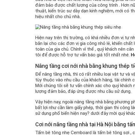
đảm bảo được chất lượng của công trình . Hơn nữa
thuật, kiến trúc sư dày dạn kinh nghiệm, mới có t
hiệu nhất cho chủ nhà.
Hiện nay trên thị trường, có khá nhiều đơn vị tự n
bắn lại cho các đơn vị gia công nhỏ lẻ, khiến chấ
toàn của gia chủ. Chính vì thế , quý khách nên c
tôi để được hỗ trợ tư vấn báo giá tốt nhất nhé.
H
Nâng tầng cơi nới nhà bằng khung thép ti
Để nâng tầng nhà, thì có rất nhiều loại vật tư và 
tùy thuộc vào nhu cầu của khách hàng, tài chính củ
Mới chúng tôi sẽ tư vấn chính xác cho quý khách n
lượng đảm bảo, đáp ứng được nhu cầu sử dụng.
Vậy hiện nay, ngoài nâng tầng nhà bằng phương ph
bất lợi như cần làm giấy phép, thời gian thi công
sử dụng phổ biến hiện nay? dưới đây mời quý khá
Cơi nới nâng tầng nhà tại Hà Nội bằng 
Tấm bê tông nhẹ Cemboard là tấm bê tông sợi , có