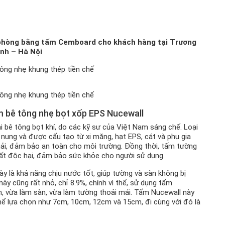
 phòng bằng tấm Cemboard cho khách hàng tại Trương
nh – Hà Nội
ấm bê tông nhẹ bọt xốp EPS Nucewall
 bê tông bọt khí, do các kỹ sư của Việt Nam sáng chế. Loại
 nung và được cấu tạo từ xi măng, hạt EPS, cát và phụ gia
thải, đảm bảo an toàn cho môi trường. Đồng thời, tấm tường
ất độc hại, đảm bảo sức khỏe cho người sử dụng.
 là khả năng chịu nước tốt, giúp tường và sàn không bị
y cũng rất nhỏ, chỉ 8.9%, chính vì thế, sử dụng tấm
m, vừa làm sàn, vừa làm tường thoải mái. Tấm Nucewall này
ể lựa chọn như 7cm, 10cm, 12cm và 15cm, đi cùng với đó là