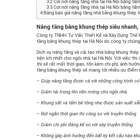
3.2
Cơi nới nâng tầng nhà tại Hà Nội bằng tấ
3.3
Cơi nới nâng tầng nhà tại Hà Nội bằng tấm
4
Bảng báo giá nâng tầng nhà bằng khung thép ti
Nâng tầng bằng khung thép
siêu nhanh, 
Công ty TNHH Tư Vấn Thiết Kế và Xây Dựng Thế Kỷ 
tầng bằng khung thép tại Hà Nội do công ty chúng t
Dịch vụ nâng tầng và cải tạo nhà bằng khung thép
tiện ích nhất cho ngôi nhà tại Hà Nội. Với việc t
thì sẽ rất mất thời gian, tốn kém chi phí, ảnh hưởn
tầng bằng khung thép sẽ mang tới nhiều ưu điểm n
– Giúp nâng tầng được cả với những công trình c
– Giảm tải trọng lên nền móng cho ngôi nhà
– Khung sắt và tấm bê tông nhẹ được sản xuất sẵ
– Rút ngắn thời gian thi công so với truyền thống
– Giảm chi phí đáng kể so với xây truyền thống
– Không gây ảnh hưởng đến bất kỳ kết cấu nào k