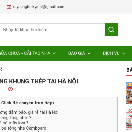
i
xaydungthekymoi@gmail.com
SỬA CHỮA - CẢI TẠO NHÀ
BÁO GIÁ
DỊCH VỤ
ội
BÀ
G KHUNG THÉP TẠI HÀ NỘI
( Click để chuyển trực tiếp)
ợng đảm bảo, giá rẻ tại Hà Nội
nâng tầng nhà ?
ế có mấy loại ?
ấm bê tông nhẹ Cemboard