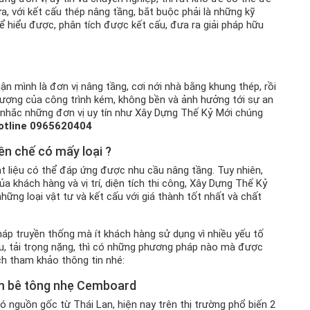
, với kết cấu thép nâng tầng, bắt buộc phải là những kỹ
hể hiểu được, phân tích được kết cấu, đưa ra giải pháp hữu
hận mình là đơn vị nâng tầng, cơi nới nhà bằng khung thép, rồi
t lượng của công trình kém, không bền và ảnh hưởng tới sự an
ân nhắc những đơn vị uy tín như Xây Dựng Thế Kỷ Mới chúng
otline
0965620404
ền chế có mấy loại ?
vật liệu có thể đáp ứng được nhu cầu nâng tầng. Tuy nhiên,
a khách hàng và vị trí, diện tích thi công, Xây Dựng Thế Kỷ
hững loại vật tư và kết cấu với giá thành tốt nhất và chất
áp truyền thống mà ít khách hàng sử dụng vì nhiều yếu tố
 lâu, tải trọng nặng, thì có những phương pháp nào mà được
ch tham khảo thông tin nhé:
tấm bê tông nhẹ Cemboard
 nguồn gốc từ Thái Lan, hiện nay trên thị trường phổ biến 2