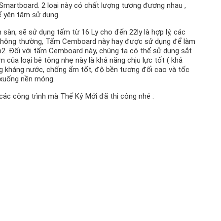
martboard. 2 loại này có chất lượng tương đương nhau ,
ể yên tâm sử dụng.
sàn, sẽ sử dụng tấm từ 16 Ly cho đến 22ly là hợp lý, các
. Thông thường, Tấm Cemboard này hay được sử dụng để làm
m2. Đối với tấm Cemboard này, chúng ta có thể sử dụng sắt
 của loại bê tông nhẹ này là khả năng chịu lực tốt ( khả
ng kháng nước, chống ẩm tốt, độ bền tương đối cao và tốc
c xuống nền móng.
các công trình mà Thế Kỷ Mới đã thi công nhé :