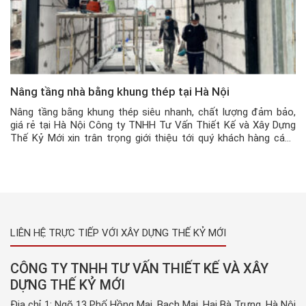
Nâng tầng nhà bằng khung thép tại Hà Nội
Nâng tầng bằng khung thép siêu nhanh, chất lượng đảm bảo,
giá rẻ tại Hà Nội Công ty TNHH Tư Vấn Thiết Kế và Xây Dựng
Thế Kỷ Mới xin trân trọng giới thiệu tới quý khách hàng cách
nâng tầng bằng khung thép tại Hà Nội do công ty chúng tôi
trực tiếp thi […]
LIÊN HỆ TRỰC TIẾP VỚI XÂY DỰNG THẾ KỶ MỚI
CÔNG TY TNHH TƯ VẤN THIẾT KẾ VÀ XÂY
DỰNG THẾ KỶ MỚI
Địa chỉ 1: Ngõ 13 Phố Hồng Mai, Bạch Mai, Hai Bà Trưng, Hà Nội