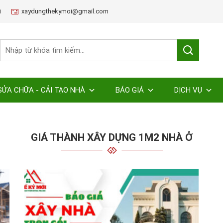
i
xaydungthekymoi@gmail.com
SỬA CHỮA - CẢI TẠO NHÀ
BÁO GIÁ
DỊCH VỤ
GIÁ THÀNH XÂY DỰNG 1M2 NHÀ Ở