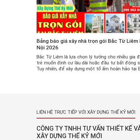
Bảng báo giá xây nhà trọn gói Bắc Từ Liêm
Nội 2026
Bắc Từ Liêm là lựa chọn lý tưởng cho nhiều gia đ
trẻ muốn định cư lâu dài hoặc đầu tư bất động s
Tuy nhiên, để xây dựng một tổ ấm hoàn hảo tại 
Từ Liêm, bạn cần một đơn vị nhà thầu chu
nghiệp, giàu kinh nghiệm chuyên Xây nhà trọn gói 
LIÊN HỆ TRỰC TIẾP VỚI XÂY DỰNG THẾ KỶ MỚI
CÔNG TY TNHH TƯ VẤN THIẾT KẾ V
XÂY DỰNG THẾ KỶ MỚI