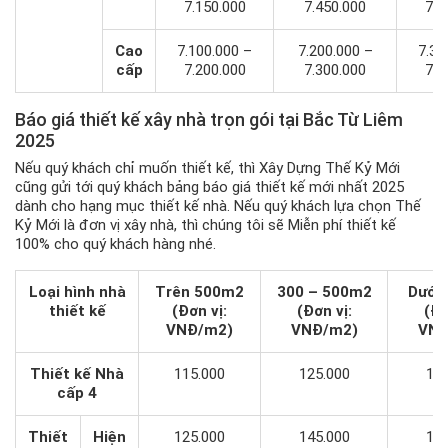
7.150.000
7.450.000
7.7
Cao
7.100.000 –
7.200.000 –
7.30
cấp
7.200.000
7.300.000
7.4
Báo giá thiết kế xây nhà trọn gói tại Bắc Từ Liêm
2025
Nếu quý khách chỉ muốn thiết kế, thì Xây Dựng Thế Kỷ Mới
cũng gửi tới quý khách bảng báo giá thiết kế mới nhất 2025
dành cho hạng mục thiết kế nhà. Nếu quý khách lựa chọn Thế
Kỷ Mới là đơn vị xây nhà, thì chúng tôi sẽ Miễn phí thiết kế
100% cho quý khách hàng nhé.
Loại hình nhà
Trên 500m2
300 – 500m2
Dưới
thiết kế
(Đơn vị:
(Đơn vị:
(Đơ
VNĐ/m2)
VNĐ/m2)
VNĐ
Thiết kế Nhà
115.000
125.000
135
cấp 4
Thiết
Hiện
125.000
145.000
165