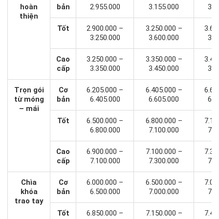
hoàn
bản
2.955.000
3.155.000
3.2
thiện
Tốt
2.900.000 –
3.250.000 –
3.60
3.250.000
3.600.000
3.9
Cao
3.250.000 –
3.350.000 –
3.45
cấp
3.350.000
3.450.000
3.5
Trọn gói
Cơ
6.205.000 –
6.405.000 –
6.60
từ móng
bản
6.405.000
6.605.000
6.8
– mái
Tốt
6.500.000 –
6.800.000 –
7.10
6.800.000
7.100.000
7.3
Cao
6.900.000 –
7.100.000 –
7.30
cấp
7.100.000
7.300.000
7.5
Chìa
Cơ
6.000.000 –
6.500.000 –
7.00
khóa
bản
6.500.000
7.000.000
7.5
trao tay
Tốt
6.850.000 –
7.150.000 –
7.45