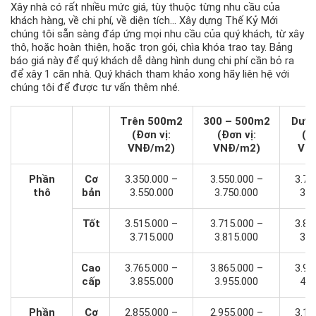
Xây nhà có rất nhiều mức giá, tùy thuộc từng nhu cầu của
khách hàng, về chi phí, về diện tích… Xây dựng Thế Kỷ Mới
chúng tôi sẵn sàng đáp ứng mọi nhu cầu của quý khách, từ xây
thô, hoặc hoàn thiện, hoặc trọn gói, chìa khóa trao tay. Bảng
báo giá này để quý khách dễ dàng hình dung chi phí cần bỏ ra
để xây 1 căn nhà. Quý khách tham khảo xong hãy liên hệ với
chúng tôi để được tư vấn thêm nhé.
Trên 500m2
300 – 500m2
Dưới
(Đơn vị:
(Đơn vị:
(Đ
VNĐ/m2)
VNĐ/m2)
VN
Phần
Cơ
3.350.000 –
3.550.000 –
3.75
thô
bản
3.550.000
3.750.000
3.9
Tốt
3.515.000 –
3.715.000 –
3.81
3.715.000
3.815.000
3.9
Cao
3.765.000 –
3.865.000 –
3.96
cấp
3.855.000
3.955.000
4.0
Phần
Cơ
2.855.000 –
2.955.000 –
3.15