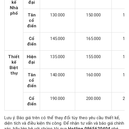
kế
đại
Nhà
phố
Tân
130.000
150.000
170
cổ
điển
Cổ
145.000
165.000
185
điển
Thiết
Hiện
135.000
155.000
175
kế
đại
Biệt
thự
Tân
140.000
160.000
170
cổ
điển
Cổ
190.000
200.000
210
điển
Lưu ý: Báo giá trên có thể thay đổi tùy theo yêu cầu thiết kế,
diện tích và điều kiện thi công. Để nhận tư vấn và báo giá chính
xác, hãy liên hệ với chúng tôi qua
Hotline 0965620404
nhé.