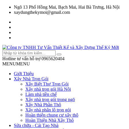
Ngõ 13 Phố Hồng Mai, Bạch Mai, Hai Bà Trưng, Hà Nội
xaydungthekymoi@gmail.com
Hotline tư vấn hỗ trợ
0965620404
MENU
MENU
Giới Thiệu
Xây Nhà Trọn Gói
Xây Biệt Thự Trọn Gói
Xây nhà trọn gói Hà Nội
Làm nhà tiền chế
Xây nhà trọn gói trong ngõ
Xây Nhà Phần Thô
Xây nhà phân lô trọn gói
Hoàn thiện chung cư xây thô
Hoàn Thiện Nhà Xây Thô
Sửa chữa - Cải Tạo Nhà