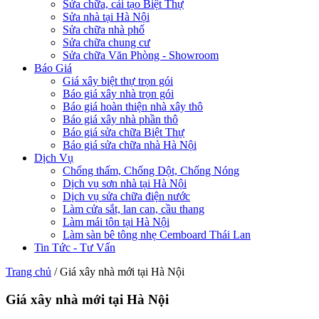
Sửa chữa, cải tạo Biệt Thự
Sửa nhà tại Hà Nội
Sửa chữa nhà phố
Sửa chữa chung cư
Sửa chữa Văn Phòng - Showroom
Báo Giá
Giá xây biệt thự trọn gói
Báo giá xây nhà trọn gói
Báo giá hoàn thiện nhà xây thô
Báo giá xây nhà phần thô
Báo giá sửa chữa Biệt Thự
Báo giá sửa chữa nhà Hà Nội
Dịch Vụ
Chống thấm, Chống Dột, Chống Nóng
Dịch vụ sơn nhà tại Hà Nội
Dịch vụ sửa chữa điện nước
Làm cửa sắt, lan can, cầu thang
Làm mái tôn tại Hà Nội
Làm sàn bê tông nhẹ Cemboard Thái Lan
Tin Tức - Tư Vấn
Trang chủ
/
Giá xây nhà mới tại Hà Nội
Giá xây nhà mới tại Hà Nội