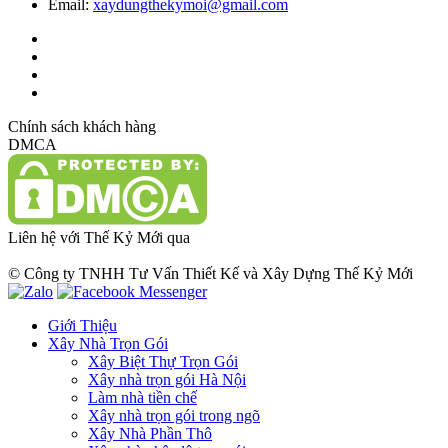
Email:
xaydungthekymoi@gmail.com
Chính sách khách hàng
DMCA
Liên hệ với Thế Kỷ Mới qua
© Công ty TNHH Tư Vấn Thiết Kế và Xây Dựng Thế Kỷ Mới
Giới Thiệu
Xây Nhà Trọn Gói
Xây Biệt Thự Trọn Gói
Xây nhà trọn gói Hà Nội
Làm nhà tiền chế
Xây nhà trọn gói trong ngõ
Xây Nhà Phần Thô