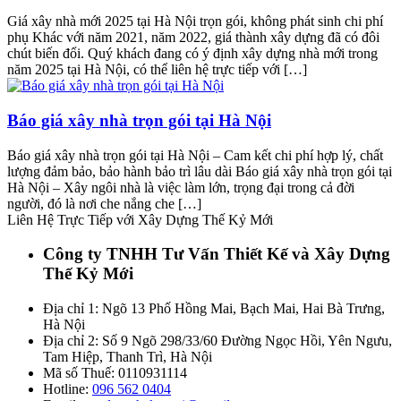
Giá xây nhà mới 2025 tại Hà Nội trọn gói, không phát sinh chi phí
phụ Khác với năm 2021, năm 2022, giá thành xây dựng đã có đôi
chút biến đổi. Quý khách đang có ý định xây dựng nhà mới trong
năm 2025 tại Hà Nội, có thể liên hệ trực tiếp với […]
Báo giá xây nhà trọn gói tại Hà Nội
Báo giá xây nhà trọn gói tại Hà Nội – Cam kết chi phí hợp lý, chất
lượng đảm bảo, bảo hành bảo trì lâu dài Báo giá xây nhà trọn gói tại
Hà Nội – Xây ngôi nhà là việc làm lớn, trọng đại trong cả đời
người, đó là nơi che nắng che […]
Liên Hệ Trực Tiếp với Xây Dựng Thế Kỷ Mới
Công ty TNHH Tư Vấn Thiết Kế và Xây Dựng
Thế Kỷ Mới
Địa chỉ 1: Ngõ 13 Phố Hồng Mai, Bạch Mai, Hai Bà Trưng,
Hà Nội
Địa chỉ 2: Số 9 Ngõ 298/33/60 Đường Ngọc Hồi, Yên Ngưu,
Tam Hiệp, Thanh Trì, Hà Nội
Mã số Thuế: 0110931114
Hotline:
096 562 0404