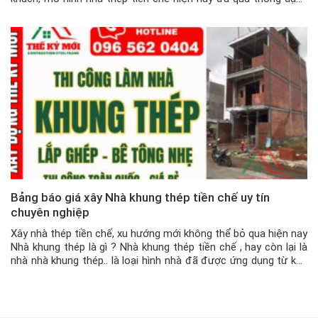
với khách hàng, chứ cũng không còn xa lạ nữa. Mô hình nhà […]
Bảng báo giá xây Nhà khung thép tiền chế uy tín
chuyên nghiệp
Xây nhà thép tiền chế, xu hướng mới không thể bỏ qua hiện nay
Nhà khung thép là gì ? Nhà khung thép tiền chế , hay còn lại là
nhà nhà khung thép.. là loại hình nhà đã được ứng dụng từ khá
lâu tại Việt Nam với mục đích là dùng để xây […]