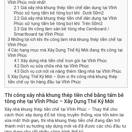
Vĩnh Phúc mới nhất
2.1
Giá xây nhà khung thép tiền chế dân dụng tại Vĩnh
Phúc sử tụng tấm bê tông bọt khí : Dưới 50m2
2.2
Giá xây nhà khung thép tiền chế dân dụng tại Vĩnh
Phúc sử tụng tấm bê tông bọt khí: Trên 50m2
2.3
Giá thi công làm sàn bê tông nhẹ Cemboard /
Smartboard tại Vĩnh Phúc
3
Những lợi ích khi thi công làm nhà khung thép tiền chế tại
Vĩnh Phúc
4
Các hạng mục mà Xây Dựng Thế Kỷ Mới đang thi công tại
Vĩnh Phúc
4.1
Xây dựng nhà tiền chế trọn gói tại Vĩnh Phúc
4.2
Dịch vụ sửa chữa nhà tại Vĩnh Phúc
4.3
Dịch vụ cơi nới và nâng thêm tầng nhà tại Vĩnh Phúc
5
Xây Dựng Thế Kỷ Mới – Đơn vị thi công nhà khung thép
tiền chế uy tín hàng đầu tại Vĩnh Phúc
Thi công
xây nhà khung thép tiền chế
bằng tấm bê
tông nhẹ tại Vĩnh Phúc – Xây Dựng Thế Kỷ Mới
Xây nhà khung thép tiền chế tại Vĩnh Phúc – Thay thế cho
cách thức xây dựng đổ bê tông truyền thống, vừa tốn kém lại
vừa mất thời gian, thì nhà khung thép tiền chế đang dần trở
thành một xu hướng xây dựng mới và đã được các chủ đầu tư
ứng dụng cho rất nhiều công trình thế kỷ.