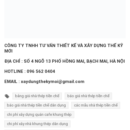
CÔNG TY TNHH TƯ VẤN THIẾT KẾ VÀ XÂY DỰNG THẾ KỶ
MỚI
ĐỊA CHỈ : SỐ 4 NGÕ 13 PHỐ HỒNG MAI, BẠCH MAI, HÀ NỘI
HOTLINE :
096 562 0404
EMAIL : xaydungthekymoi@gmail.com
bảng giá nhà thép tiền chế
báo giá nhà thép tiền chế
báo giá nhà thép tiền chế dân dụng
các mẫu nhà thép tiền chế
chi phí xây dựng quán cafe khung thép
chi phí xây nhà khung thép dân dụng