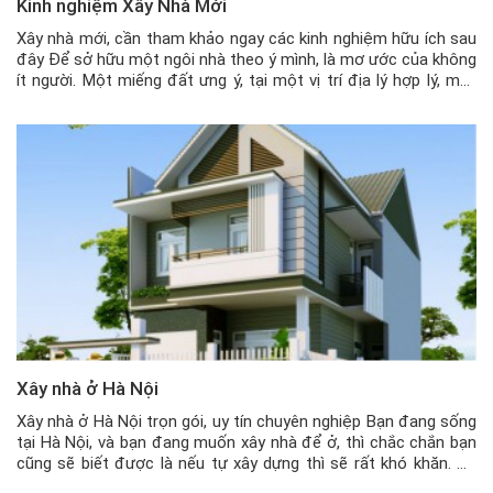
Kinh nghiệm Xây Nhà Mới
Xây nhà mới, cần tham khảo ngay các kinh nghiệm hữu ích sau
đây Để sở hữu một ngôi nhà theo ý mình, là mơ ước của không
ít người. Một miếng đất ưng ý, tại một vị trí địa lý hợp lý, một
căn nhà như ý muốn, sẽ là điều tuyệt vời không […]
Xây nhà ở Hà Nội
Xây nhà ở Hà Nội trọn gói, uy tín chuyên nghiệp Bạn đang sống
tại Hà Nội, và bạn đang muốn xây nhà để ở, thì chắc chắn bạn
cũng sẽ biết được là nếu tự xây dựng thì sẽ rất khó khăn. Hà
Nội với những con phố đông đúc, ngõ nhỏ chật hẹp, […]