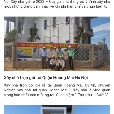
Nội Xây nhà giá rẻ 2022 – Quý gia chủ đang có ý định xây nhà
mới, nhưng đang cân nhắc về chi phí hạn chế và chưa biết tính
toán chi phí hợp lý, thì hãy liên hệ ngay với […]
Xây nhà trọn gói tại Quận Hoàng Mai Hà Nội
Xây nhà trọn gói giá rẻ tại Quận Hoàng Mai, Uy tín, Chuyên
Nghiệp xây nhà tại quận Hoàng Mai – Xây nhà là việc quan
trọng bậc nhất của mỗi người. Quan niệm ” Tậu trâu – Cưới Vợ
– Làm Nhà ” từ trước đến nay vẫn không hề thay đổi. Xây căn
nhà […]