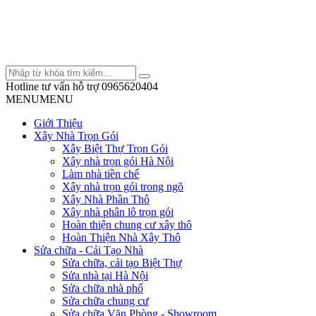
Hotline tư vấn hỗ trợ
0965620404
MENU
MENU
Giới Thiệu
Xây Nhà Trọn Gói
Xây Biệt Thự Trọn Gói
Xây nhà trọn gói Hà Nội
Làm nhà tiền chế
Xây nhà trọn gói trong ngõ
Xây Nhà Phần Thô
Xây nhà phân lô trọn gói
Hoàn thiện chung cư xây thô
Hoàn Thiện Nhà Xây Thô
Sửa chữa - Cải Tạo Nhà
Sửa chữa, cải tạo Biệt Thự
Sửa nhà tại Hà Nội
Sửa chữa nhà phố
Sửa chữa chung cư
Sửa chữa Văn Phòng - Showroom