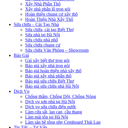
Xây Nhà Phần Thô
Xây nhà phân lô trọn gói
Hoàn thiện chung cư xây thô
Hoàn Thiện Nhà Xây Thô
Sửa chữa – Cải Tạo Nhà
Sửa chữa, cải tạo Biệt Thự
Sửa nhà tại Hà Nội
Sửa chữa nhà phố
Sửa chữa chung cư
Sửa chữa Văn Phòng – Showroom
Báo Giá
Giá xây biệt thự trọn gói
Báo giá xây nhà trọn gói
Báo giá hoàn thiện nhà xây thô
Báo giá xây nhà phần thô
Báo giá sửa chữa Biệt Thự
Báo giá sửa chữa nhà Hà Nội
Dịch Vụ
Chống thấm, Chống Dột, Chống Nóng
Dịch vụ sơn nhà tại Hà Nội
Dịch vụ sửa chữa điện nước
Làm cửa sắt, lan can, cầu thang
Làm mái tôn tại Hà Nội
Làm sàn bê tông nhẹ Cemboard Thái Lan
Tin Tức – Tư Vấn