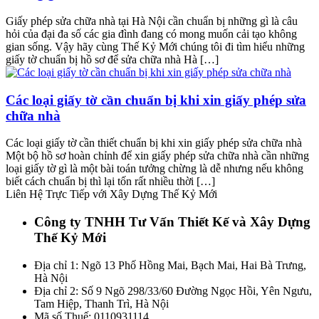
Giấy phép sửa chữa nhà tại Hà Nội cần chuẩn bị những gì là câu
hỏi của đại đa số các gia đình đang có mong muốn cải tạo không
gian sống. Vậy hãy cùng Thế Kỷ Mới chúng tôi đi tìm hiểu những
giấy tờ chuẩn bị hồ sơ để sửa chữa nhà Hà […]
Các loại giấy tờ cần chuẩn bị khi xin giấy phép sửa
chữa nhà
Các loại giấy tờ cần thiết chuẩn bị khi xin giấy phép sửa chữa nhà
Một bộ hồ sơ hoàn chỉnh để xin giấy phép sửa chữa nhà cần những
loại giấy tờ gì là một bài toán tưởng chừng là dễ nhưng nếu không
biết cách chuẩn bị thì lại tốn rất nhiều thời […]
Liên Hệ Trực Tiếp với Xây Dựng Thế Kỷ Mới
Công ty TNHH Tư Vấn Thiết Kế và Xây Dựng
Thế Kỷ Mới
Địa chỉ 1: Ngõ 13 Phố Hồng Mai, Bạch Mai, Hai Bà Trưng,
Hà Nội
Địa chỉ 2: Số 9 Ngõ 298/33/60 Đường Ngọc Hồi, Yên Ngưu,
Tam Hiệp, Thanh Trì, Hà Nội
Mã số Thuế: 0110931114