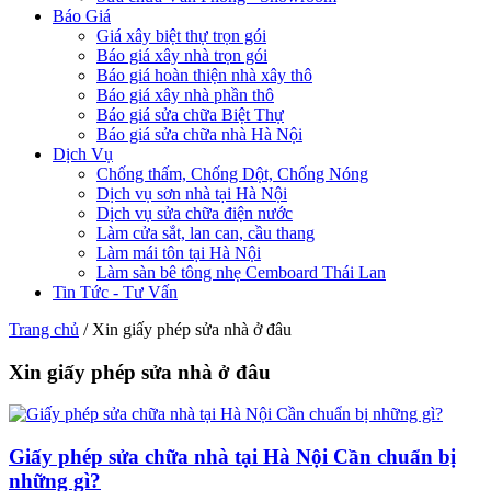
Báo Giá
Giá xây biệt thự trọn gói
Báo giá xây nhà trọn gói
Báo giá hoàn thiện nhà xây thô
Báo giá xây nhà phần thô
Báo giá sửa chữa Biệt Thự
Báo giá sửa chữa nhà Hà Nội
Dịch Vụ
Chống thấm, Chống Dột, Chống Nóng
Dịch vụ sơn nhà tại Hà Nội
Dịch vụ sửa chữa điện nước
Làm cửa sắt, lan can, cầu thang
Làm mái tôn tại Hà Nội
Làm sàn bê tông nhẹ Cemboard Thái Lan
Tin Tức - Tư Vấn
Trang chủ
/
Xin giấy phép sửa nhà ở đâu
Xin giấy phép sửa nhà ở đâu
Giấy phép sửa chữa nhà tại Hà Nội Cần chuẩn bị
những gì?