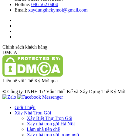
Hotline:
096 562 0404
Email:
xaydungthekymoi@gmail.com
Chính sách khách hàng
DMCA
Liên hệ với Thế Kỷ Mới qua
© Công ty TNHH Tư Vấn Thiết Kế và Xây Dựng Thế Kỷ Mới
Giới Thiệu
Xây Nhà Trọn Gói
Xây Biệt Thự Trọn Gói
Xây nhà trọn gói Hà Nội
Làm nhà tiền chế
Xây nhà trọn gói trong ngõ