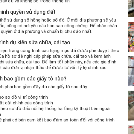
 đầy đủ và không bỏ trống thông tin.
 minh quyền sử dụng đất
 thể sử dụng sổ hồng hoặc sổ đỏ. Ở mỗi địa phương sẽ yêu
gốc, cũng có nơi yêu cầu bản sao công chứng. Để chắc chắn
 quyền ở địa phương và chuẩn bị chu đáo nhất.
ình dự kiến sửa chữa, cải tạo
 hiện trạng công trình các hạng mục đã được phê duyệt theo
của hồ sơ đề nghị cấp phép sửa chữa, cải tạo và kèm ảnh
khi sửa chữa, cải tạo. Để làm tốt phần này, nếu các gia đình
ệ các đơn vị nhận thầu để được tư vấn tỷ lệ chính xác.
nh bao gồm các giấy tờ nào?
ình phải bao gồm đầy đủ các giấy tờ sau đây:
o sơ đồ vị trí công trình
t cắt chính của công trình
eo sơ đồ đấu nối hệ thống hạ tầng kỹ thuật bên ngoài
n
 kề phải có bản cam kết bảo đảm an toàn đối với công trình