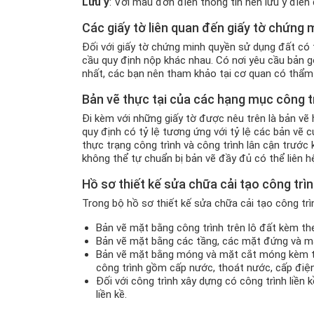
Lưu ý
: Với mẫu đơn điền thông tin nên lưu ý điền
Các giấy tờ liên quan đến giấy tờ chứng
Đối với giấy tờ chứng minh quyền sử dụng đất có
cầu quy định nộp khác nhau. Có nơi yêu cầu bản 
nhất, các bạn nên tham khảo tại cơ quan có thẩm
Bản vẽ thực tại của các hạng mục công tr
Đi kèm với những giấy tờ được nêu trên là bản vẽ
quy định có tỷ lệ tương ứng với tỷ lệ các bản vẽ 
thực trạng công trình và công trình lân cận trước 
không thể tự chuẩn bị bản vẽ đầy đủ có thể liên h
Hồ sơ thiết kế sửa chữa cải tạo công trì
Trong bộ hồ sơ thiết kế sửa chữa cải tạo công tr
Bản vẽ mặt bằng công trình trên lô đất kèm the
Bản vẽ mặt bằng các tầng, các mặt đứng và mặ
Bản vẽ mặt bằng móng và mặt cắt móng kèm th
công trình gồm cấp nước, thoát nước, cấp điệ
Đối với công trình xây dựng có công trình liền
liền kề.