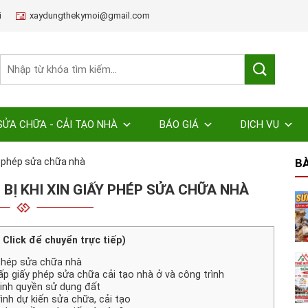
i
xaydungthekymoi@gmail.com
SỬA CHỮA - CẢI TẠO NHÀ
BÁO GIÁ
DỊCH VỤ
ấy phép sửa chữa nhà
BÀ
 BỊ KHI XIN GIẤY PHÉP SỬA CHỮA NHÀ
( Click để chuyển trực tiếp)
y phép sửa chữa nhà
p giấy phép sửa chữa cải tạo nhà ở và công trình
minh quyền sử dụng đất
nh dự kiến sửa chữa, cải tạo