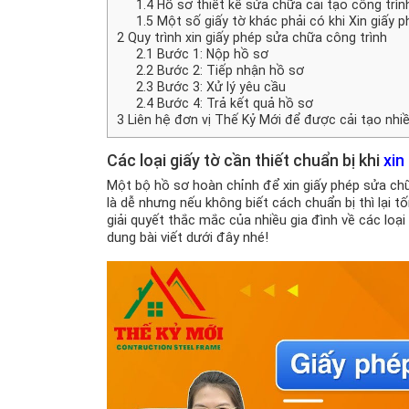
1.4
Hồ sơ thiết kế sửa chữa cải tạo công trì
1.5
Một số giấy tờ khác phải có khi Xin giấy 
2
Quy trình xin giấy phép sửa chữa công trình
2.1
Bước 1: Nộp hồ sơ
2.2
Bước 2: Tiếp nhận hồ sơ
2.3
Bước 3: Xử lý yêu cầu
2.4
Bước 4: Trả kết quả hồ sơ
3
Liên hệ đơn vị Thế Kỷ Mới để được cải tạo nhiề
Các loại giấy tờ cần thiết chuẩn bị khi
xin
Một bộ hồ sơ hoàn chỉnh để xin giấy phép sửa chữ
là dễ nhưng nếu không biết cách chuẩn bị thì lại tố
giải quyết thắc mắc của nhiều gia đình về các loại 
dung bài viết dưới đây nhé!