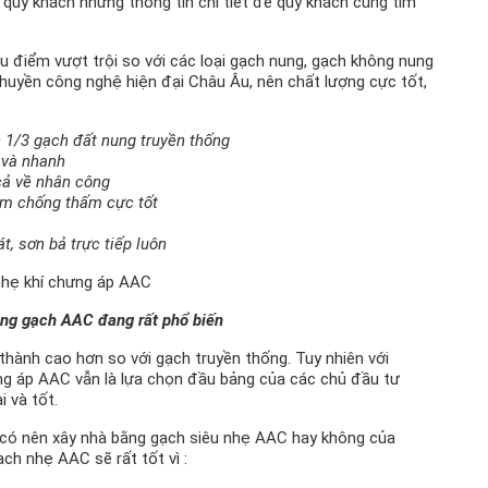
i quý khách những thông tin chi tiết để quý khách cùng tìm
 điểm vượt trội so với các loại gạch nung, gạch không nung
 chuyền công nghệ hiện đại Châu Âu, nên chất lượng cực tốt,
 1/3 gạch đất nung truyền thống
 và nhanh
 cả về nhân công
ẩm chống thấm cực tốt
, sơn bả trực tiếp luôn
ng gạch AAC đang rất phổ biến
hành cao hơn so với gạch truyền thống. Tuy nhiên với
ưng áp AAC vẫn là lựa chọn đầu bảng của các chủ đầu tư
i và tốt.
ệc có nên xây nhà bằng gạch siêu nhẹ AAC hay không của
ạch nhẹ AAC sẽ rất tốt vì :