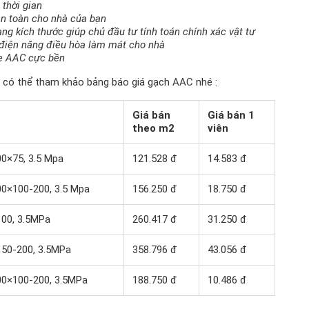
 thời gian
an toàn cho nhà của bạn
ng kích thước giúp chủ đầu tư tính toán chính xác vật tư
m điện năng điều hòa làm mát cho nhà
hẹ AAC cực bền
 có thể tham khảo bảng báo giá gạch AAC nhé :
Giá bán
Giá bán 1
theo m2
viên
0×75, 3.5 Mpa
121.528 đ
14.583 đ
0×100-200, 3.5 Mpa
156.250 đ
18.750 đ
100, 3.5MPa
260.417 đ
31.250 đ
150-200, 3.5MPa
358.796 đ
43.056 đ
00×100-200, 3.5MPa
188.750 đ
10.486 đ