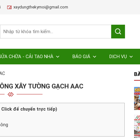
i
xaydungthekymoi@gmail.com
SỬA CHỮA - CẢI TẠO NHÀ
BÁO GIÁ
DỊCH VỤ
AAC
BÀ
CÔNG XÂY TƯỜNG GẠCH AAC
( Click để chuyển trực tiếp)
hông