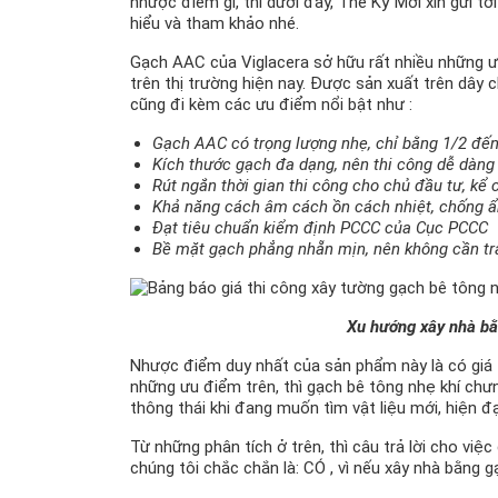
nhược điểm gì, thì dưới đây, Thế Kỷ Mới xin gửi tớ
hiểu và tham khảo nhé.
Gạch AAC của Viglacera sở hữu rất nhiều những ưu
trên thị trường hiện nay. Được sản xuất trên dây
cũng đi kèm các ưu điểm nổi bật như :
Gạch AAC có trọng lượng nhẹ, chỉ bằng 1/2 đến
Kích thước gạch đa dạng, nên thi công dễ dàng
Rút ngắn thời gian thi công cho chủ đầu tư, kể
Khả năng cách âm cách ồn cách nhiệt, chống 
Đạt tiêu chuẩn kiểm định PCCC của Cục PCCC
Bề mặt gạch phẳng nhẵn mịn, nên không cần trát
Xu hướng xây nhà bằ
Nhược điểm duy nhất của sản phẩm này là có giá t
những ưu điểm trên, thì gạch bê tông nhẹ khí ch
thông thái khi đang muốn tìm vật liệu mới, hiện đạ
Từ những phân tích ở trên, thì câu trả lời cho vi
chúng tôi chắc chắn là: CÓ , vì nếu xây nhà bằng g