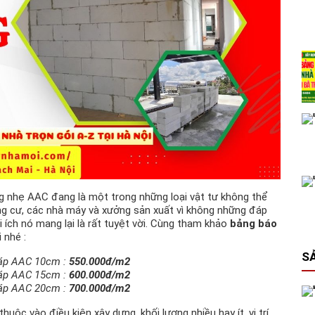
ng nhẹ AAC đang là một trong những loại vật tư không thể
ung cư, các nhà máy và xưởng sản xuất vì không những đáp
ích nó mang lại là rất tuyệt vời. Cùng tham khảo
bảng báo
 nhé :
S
 áp AAC 10cm :
550.000đ/m2
 áp AAC 15cm :
600.000đ/m2
 áp AAC 20cm :
700.000đ/m2
thuộc vào điều kiện xây dựng, khối lượng nhiều hay ít, vị trí