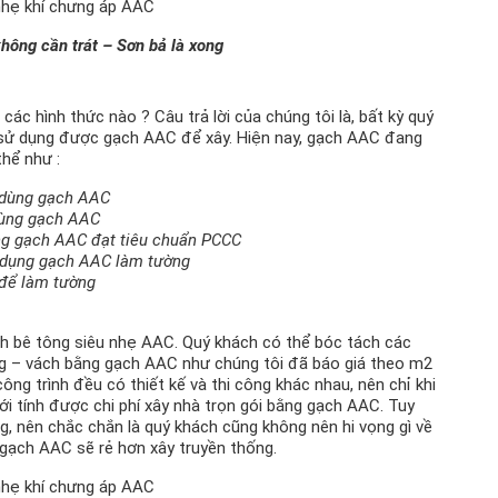
ông cần trát – Sơn bả là xong
c hình thức nào ? Câu trả lời của chúng tôi là, bất kỳ quý
hể sử dụng được gạch AAC để xây. Hiện nay, gạch AAC đang
hể như :
g dùng gạch AAC
dùng gạch AAC
ng gạch AAC đạt tiêu chuẩn PCCC
ử dụng gạch AAC làm tường
 để làm tường
ch bê tông siêu nhẹ AAC. Quý khách có thể bóc tách các
ng – vách bằng gạch AAC như chúng tôi đã báo giá theo m2
công trình đều có thiết kế và thi công khác nhau, nên chỉ khi
mới tính được chi phí xây nhà trọn gói bằng gạch AAC. Tuy
g, nên chắc chắn là quý khách cũng không nên hi vọng gì về
ng gạch AAC sẽ rẻ hơn xây truyền thống.