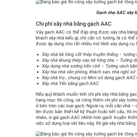
Gạch nhẹ AAC xây kh
Chi phí xây nhà bằng gạch AAC
Vậy gạch AAC có thể đáp ứng được xây nhà bằng cá
khách xây nhà kiểu gì, chỉ cần có tường, là có t
được áp dụng cho rất nhiều mô hình xây dựng cụ t
Xây nhà bê tông cốt thép truyền thống – tườn
Xây nhà khung thép sàn bê tông nhẹ – Tường 
Xây dựng nhà xưởng tiền chế – Tường vách bằ
Xây tòa nhà văn phòng, khách sạn, nhà nghỉ s
Xây nhà trọ , chung cư Mini sử dụng gạch AAC
Xây nhà Yến bằng gạch AAC
Nếu quý khách muốn tính chi phí xây nhà bằng gạ
hạng mục thi công, và cộng thêm chi phí xây tườ
ở bên trên các loại gạch. Ngoài ra, mỗi căn nhà – 
lên được bản thiết kế kỹ thuật hoặc kết cấu, thì 
nhiên, vì giá gạch AAC nhỉnh hơn gạch truyền thốn
việc sử dụng loại vật liệu này, thì giá xây nhà bằ