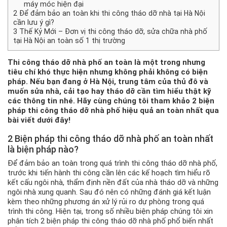
máy móc hiện đại
2
Để đảm bảo an toàn khi thi công tháo dỡ nhà tại Hà Nội
cần lưu ý gì?
3
Thế Kỷ Mới – Đơn vị thi công tháo dỡ, sửa chữa nhà phố
tại Hà Nội an toàn số 1 thị trường
Thi công tháo dỡ nhà phố
an toàn là một trong nhưng
tiêu chí khó thực hiện nhưng không phải không có biện
pháp. Nếu bạn đang ở Hà Nội, trung tâm của thủ đô và
muốn sửa nhà, cải tạo hay tháo dỡ cần tìm hiểu thật kỹ
các thông tin nhé. Hãy cùng chúng tôi tham khảo 2 biện
pháp thi công tháo dỡ nhà phố hiệu quả an toàn nhất qua
bài viết dưới đây!
2 Biện pháp thi công tháo dỡ nhà phố an toàn nhất
là biện pháp nào?
Để đảm bảo an toàn trong quá trình thi công tháo dỡ nhà phố,
trước khi tiến hành thi công cần lên các kế hoạch tìm hiểu rõ
kết cấu ngôi nhà, thẩm định nền đất của nhà tháo dỡ và những
ngôi nhà xung quanh. Sau đó nên có những đánh giá kết luận
kèm theo những phương án xử lý rủi ro dự phòng trong quá
trình thi công. Hiện tại, trong số nhiều biện pháp chúng tôi xin
phân tích 2 biện pháp thi công tháo dỡ nhà phố phổ biến nhất