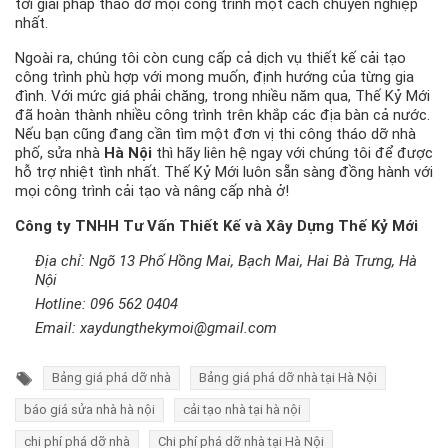
tới giải pháp tháo dỡ mọi công trình một cách chuyên nghiệp
nhất.
Ngoài ra, chúng tôi còn cung cấp cả dịch vụ thiết kế cải tạo
công trình phù hợp với mong muốn, định hướng của từng gia
đình. Với mức giá phải chăng, trong nhiều năm qua, Thế Kỷ Mới
đã hoàn thành nhiều công trình trên khắp các địa bàn cả nước.
Nếu bạn cũng đang cần tìm một đơn vị thi công tháo dỡ nhà
phố, sửa nhà
Hà Nội
thì hãy liên hệ ngay với chúng tôi để được
hỗ trợ nhiệt tình nhất. Thế Kỷ Mới luôn sẵn sàng đồng hành với
mọi công trình cải tạo và nâng cấp nhà ở!
Công ty TNHH Tư Vấn Thiết Kế và Xây Dựng Thế Kỷ Mới
Địa chỉ: Ngõ 13 Phố Hồng Mai, Bạch Mai, Hai Bà Trưng, Hà
Nội
Hotline:
096 562 0404
Email:
xaydungthekymoi@gmail.com
Bảng giá phá dỡ nhà
Bảng giá phá dỡ nhà tại Hà Nội
báo giá sửa nhà hà nội
cải tạo nhà tại hà nội
chi phí phá dỡ nhà
Chi phí phá dỡ nhà tại Hà Nội