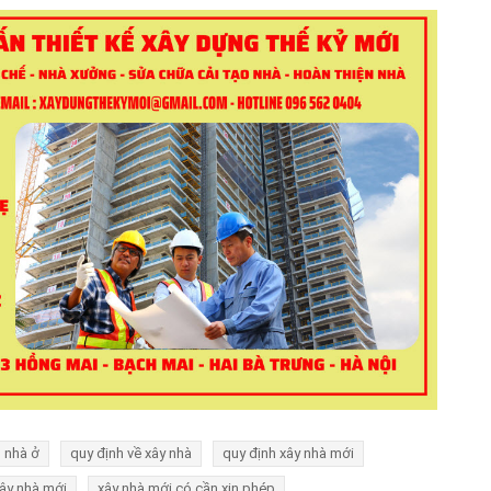
 nhà ở
quy định về xây nhà
quy định xây nhà mới
ây nhà mới
xây nhà mới có cần xin phép