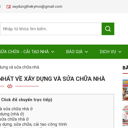
i
xaydungthekymoi@gmail.com
SỬA CHỮA - CẢI TẠO NHÀ
BÁO GIÁ
DỊCH VỤ
 dựng và sửa chữa nhà
BÀ
NHẤT VỀ XÂY DỰNG VÀ SỬA CHỮA NHÀ
( Click để chuyển trực tiếp)
và sửa chữa nhà ở
 dựng (nhà ở)
 sửa chữa nhà ở
 dựng, sửa chữa, cải tạo công trình.