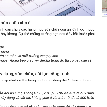
p sửa chữa nhà ở
 đình cần chú ý các hạng mục sửa chữa của gia đình có thuộc
g hay không. Cụ thể những trường hợp sau đây bắt buộc phải
lực
ử dụng
ến an toàn và môi trường xung quanh.
ngoài không tiếp giáp với đường trong đô thị có yêu cầu về
y dựng, sửa chữa, cải tạo công trình.
c cập nhật cụ thể bằng những nội dung được tóm tắt sau
a đổi bổ sung Thông tư 25/2015/TT/NN đã đưa ra quy định
xây dựng và cải tạo không gian ở với mức tối đa là 500 triệu
hững trường hợp có nhu cầu vay ngân hàng để xây dựng sửa