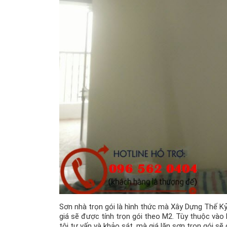
Sơn nhà trọn gói là hình thức mà Xây Dựng Thế Kỷ
giá sẽ được tính trọn gói theo M2. Tùy thuộc vào
tôi tư vấn và khảo sát, mà giá lăn sơn trọn gói sẽ 