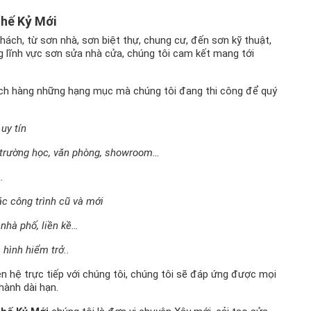
Thế Kỷ Mới
ách, từ sơn nhà, sơn biệt thự, chung cư, đến sơn kỹ thuật,
g lĩnh vực sơn sửa nhà cửa, chúng tôi cam kết mang tới
hách hàng những hạng mục mà chúng tôi đang thi công để quý
uy tín
 trường học, văn phòng, showroom…
…
ác công trình cũ và mới
 nhà phố, liền kề…
 hình hiểm trở..
n hệ trực tiếp với chúng tôi, chúng tôi sẽ đáp ứng được mọi
 hành dài hạn.