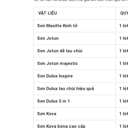
VẬT LIỆU
QU
Sơn Maxilte Kinh tế
1 ló
Sơn Jotun
1 ló
Sơn Jotun dễ lau chùi
1 ló
Sơn Jotun majestic
1 ló
Sơn Dulux Inspire
1 ló
Sơn Dulux lau chùi hiệu quả
1 ló
Sơn Dulux 5 in 1
1 ló
Sơn Kova
1 ló
Sơn Kova bóng cao cấp
1 ló