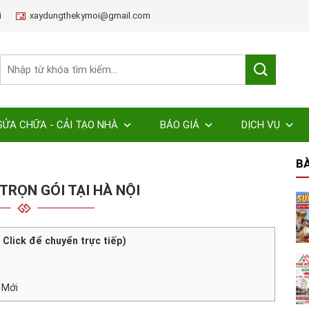
i
xaydungthekymoi@gmail.com
SỬA CHỮA - CẢI TẠO NHÀ
BÁO GIÁ
DỊCH VỤ
BÀ
TRỌN GÓI TẠI HÀ NỘI
( Click để chuyển trực tiếp)
 Mới