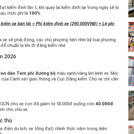
 kiểm định lần 1, khi quay lại kiểm định lại trong ngày sẽ bị
au, mức phí là
100%
.
kiểm xe bán tải = Phí kiểm định xe (290.000VNĐ) + Lệ phí
i xe sẽ phải đóng, các chủ phương tiện nhìn kỹ loại phương
để chuẩn bị khi đi đăng kiểm nhé.
ăm 2026
còn dán Tem phí đường bộ
màu xanh/vàng lên kính xe. Mọi
g của Cảnh sát giao thông và Cục Đăng kiểm. Chủ xe chỉ cần
ấp GCN cho xe con đã giảm từ 50.000đ xuống còn
40.000đ
.
ánh cho chủ xe.
c thù
 điện du lịch, xe tống đạt) chính thức nằm trong diện