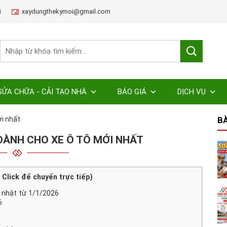
i
xaydungthekymoi@gmail.com
SỬA CHỮA - CẢI TẠO NHÀ
BÁO GIÁ
DỊCH VỤ
i nhất
BÀ
 DÀNH CHO XE Ô TÔ MỚI NHẤT
( Click để chuyển trực tiếp)
p nhật từ 1/1/2026
6