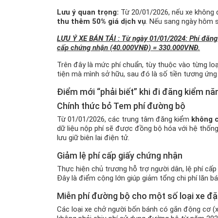
Lưu ý quan trọng:
Từ 20/01/2026, nếu xe không đạt
thu thêm 50% giá dịch vụ
. Nếu sang ngày hôm s
LƯU Ý XE BÁN TẢI : Từ ngày 01/01/2024: Phí đăng 
cấp chứng nhận (40.000VNĐ) = 330.000VNĐ.
Trên đây là mức phí chuẩn, tùy thuộc vào từng loạ
tiện mà mình sở hữu, sau đó là số tiền tương ứng 
Điểm mới “phải biết” khi đi đăng kiểm n
Chính thức bỏ Tem phí đường bộ
Từ 01/01/2026, các trung tâm đăng kiểm
không 
dữ liệu nộp phí sẽ được đồng bộ hóa với hệ thốn
lưu giữ biên lai điện tử.
Giảm lệ phí cấp giấy chứng nhận
Thực hiện chủ trương hỗ trợ người dân, lệ phí c
Đây là điểm cộng lớn giúp giảm tổng chi phí lăn b
Miễn phí đường bộ cho một số loại xe đặ
Các loại xe chở người bốn bánh có gắn động cơ (xe