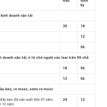
đầu
định
kỳ
 kinh doanh vận tải
30
18
12
06
h doanh vận tải; ô tô chở người các loại trên 09 chỗ
18
06
12
06
 đầu kéo, rơ moóc, sơmi rơ moóc
tô đầu kéo đã sản xuất đến 07 năm;
24
12
n 12 năm