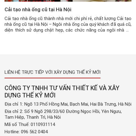
Cải tạo nhà ống cũ tại Hà Nội
Cải tạo nhà ống cũ thành nhà mới chi phí rẻ, chất lượng Cải tạo
nhà ống cũ tại Hà Nội – Ngôi nhà ống của quý khách đã quá cũ,
diện thích sử dụng chật hẹp, các chức năng của ngôi nhà đã
không còn phát huy cong năng sử dụng nữa mà đôi […]
LIÊN HỆ TRỰC TIẾP VỚI XÂY DỰNG THẾ KỶ MỚI
CÔNG TY TNHH TƯ VẤN THIẾT KẾ VÀ XÂY
DỰNG THẾ KỶ MỚI
Địa chỉ 1: Ngõ 13 Phố Hồng Mai, Bạch Mai, Hai Bà Trưng, Hà Nội
Địa chỉ 2: Số 9 Ngõ 298/33/60 Đường Ngọc Hồi, Yên Ngưu,
Tam Hiệp, Thanh Trì, Hà Nội
Mã số Thuế: 0110931114
Hotline:
096 562 0404