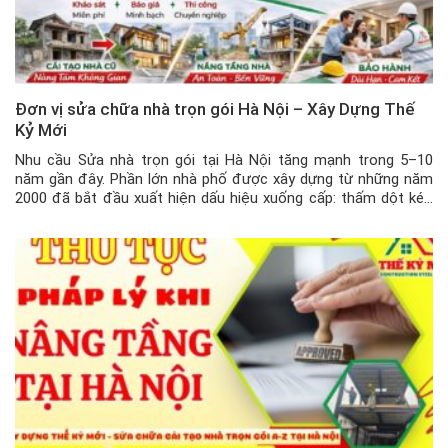
Đơn vị sửa chữa nhà trọn gói Hà Nội – Xây Dựng Thế
Kỷ Mới
Nhu cầu Sửa nhà trọn gói tại Hà Nội tăng mạnh trong 5–10
năm gần đây. Phần lớn nhà phố được xây dựng từ những năm
2000 đã bắt đầu xuất hiện dấu hiệu xuống cấp: thấm dột kéo
dài, tường nứt chân chim, hệ thống điện nước quá tải, công
năng không còn phù […]