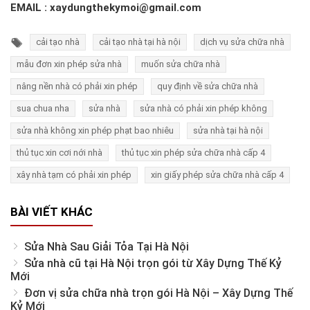
EMAIL : xaydungthekymoi@gmail.com
cải tạo nhà
cải tạo nhà tại hà nội
dịch vụ sửa chữa nhà
mẫu đơn xin phép sửa nhà
muốn sửa chữa nhà
nâng nền nhà có phải xin phép
quy định về sửa chữa nhà
sua chua nha
sửa nhà
sửa nhà có phải xin phép không
sửa nhà không xin phép phạt bao nhiêu
sửa nhà tại hà nội
thủ tục xin cơi nới nhà
thủ tục xin phép sửa chữa nhà cấp 4
xây nhà tạm có phải xin phép
xin giấy phép sửa chữa nhà cấp 4
BÀI VIẾT KHÁC
Sửa Nhà Sau Giải Tỏa Tại Hà Nội
Sửa nhà cũ tại Hà Nội trọn gói từ Xây Dựng Thế Kỷ
Mới
Đơn vị sửa chữa nhà trọn gói Hà Nội – Xây Dựng Thế
Kỷ Mới