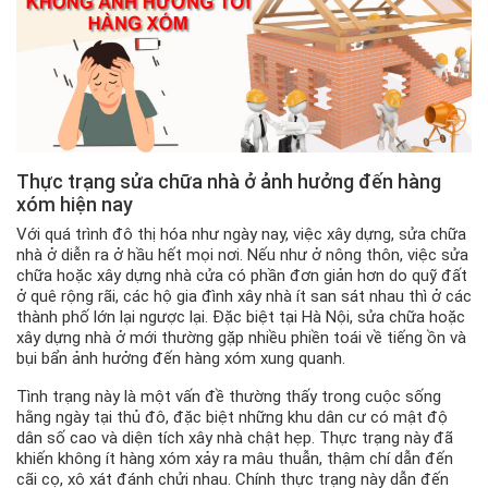
Thực trạng sửa chữa nhà ở ảnh hưởng đến hàng
xóm hiện nay
Với quá trình đô thị hóa như ngày nay, việc xây dựng, sửa chữa
nhà ở diễn ra ở hầu hết mọi nơi. Nếu như ở nông thôn, việc sửa
chữa hoặc xây dựng nhà cửa có phần đơn giản hơn do quỹ đất
ở quê rộng rãi, các hộ gia đình xây nhà ít san sát nhau thì ở các
thành phố lớn lại ngược lại. Đặc biệt tại Hà Nội, sửa chữa hoặc
xây dựng nhà ở mới thường gặp nhiều phiền toái về tiếng ồn và
bụi bẩn ảnh hưởng đến hàng xóm xung quanh.
Tình trạng này là một vấn đề thường thấy trong cuộc sống
hằng ngày tại thủ đô, đặc biệt những khu dân cư có mật độ
dân số cao và diện tích xây nhà chật hẹp. Thực trạng này đã
khiến không ít hàng xóm xảy ra mâu thuẫn, thậm chí dẫn đến
cãi cọ, xô xát đánh chửi nhau. Chính thực trạng này dẫn đến