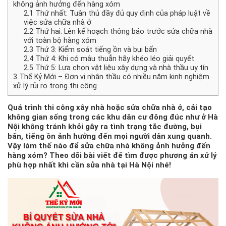
không ảnh hưởng đến hàng xóm
2.1
Thứ nhất: Tuân thủ đầy đủ quy định của pháp luật về
việc sửa chữa nhà ở
2.2
Thứ hai: Lên kế hoạch thông báo trước sửa chữa nhà
với toàn bộ hàng xóm
2.3
Thứ 3: Kiểm soát tiếng ồn và bụi bẩn
2.4
Thứ 4: Khi có mâu thuẫn hãy khéo léo giải quyết
2.5
Thứ 5: Lựa chọn vật liệu xây dựng và nhà thầu uy tín
3
Thế Kỷ Mới – Đơn vị nhận thầu có nhiều năm kinh nghiệm
xử lý rủi ro trong thi công
Quá trình thi công xây nhà hoặc
sửa chữa nhà ở
, cải tạo
không gian sống trong các khu dân cư đông đúc như ở Hà
Nội không tránh khỏi gây ra tình trạng tắc đường, bụi
bẩn, tiếng ồn ảnh hưởng đến mọi người dân xung quanh.
Vậy làm thế nào để sửa chữa nhà không ảnh hưởng đến
hàng xóm? Theo dõi bài viết để tìm được phương án xử lý
phù hợp nhất khi cần sửa nhà tại Hà Nội nhé!