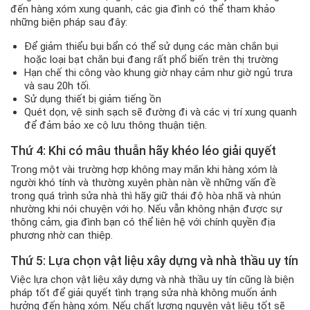
đến hàng xóm xung quanh, các gia đình có thể tham khảo
những biện pháp sau đây:
Để giảm thiểu bụi bẩn có thể sử dụng các màn chắn bụi
hoặc loại bạt chắn bụi đang rất phổ biến trên thị trường
Hạn chế thi công vào khung giờ nhạy cảm như giờ ngủ trưa
và sau 20h tối.
Sử dụng thiết bị giảm tiếng ồn
Quét dọn, vệ sinh sạch sẽ đường đi và các vị trí xung quanh
để đảm bảo xe cộ lưu thông thuận tiện.
Thứ 4: Khi có mâu thuẫn hãy khéo léo giải quyết
Trong một vài trường hợp không may mắn khi hàng xóm là
người khó tính và thường xuyên phàn nàn về những vấn đề
trong quá trình sửa nhà thì hãy giữ thái độ hòa nhã và nhún
nhường khi nói chuyện với họ. Nếu vẫn không nhận được sự
thông cảm, gia đình bạn có thể liên hệ với chính quyền địa
phương nhờ can thiệp.
Thứ 5: Lựa chọn vật liệu xây dựng và nhà thầu uy tín
Việc lựa chọn vật liệu xây dựng và nhà thầu uy tín cũng là biện
pháp tốt để giải quyết tình trạng sửa nhà không muốn ảnh
hưởng đến hàng xóm. Nếu chất lượng nguyên vật liệu tốt sẽ