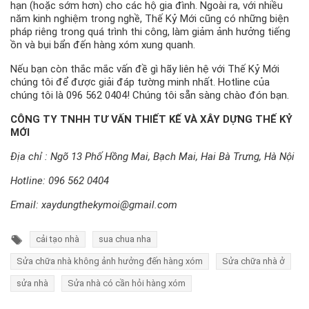
hạn (hoặc sớm hơn) cho các hộ gia đình. Ngoài ra, với nhiều
năm kinh nghiệm trong nghề, Thế Kỷ Mới cũng có những biện
pháp riêng trong quá trình thi công, làm giảm ảnh hưởng tiếng
ồn và bụi bẩn đến hàng xóm xung quanh.
Nếu bạn còn thắc mắc vấn đề gì hãy liên hệ với Thế Kỷ Mới
chúng tôi để được giải đáp tường minh nhất. Hotline của
chúng tôi là 096 562 0404! Chúng tôi sẵn sàng chào đón bạn.
CÔNG TY TNHH TƯ VẤN THIẾT KẾ VÀ XÂY DỰNG THẾ KỶ
MỚI
Địa chỉ : Ngõ 13 Phố Hồng Mai, Bạch Mai, Hai Bà Trưng, Hà Nội
Hotline:
096 562 0404
Email:
xaydungthekymoi@gmail.com
cải tạo nhà
sua chua nha
Sửa chữa nhà không ảnh hưởng đến hàng xóm
Sửa chữa nhà ở
sửa nhà
Sửa nhà có cần hỏi hàng xóm