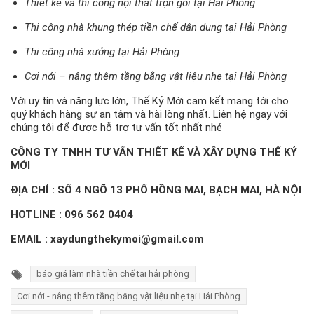
Thiết kế và thi công nội thất trọn gói tại Hải Phòng
Thi công nhà khung thép tiền chế dân dụng tại Hải Phòng
Thi công nhà xưởng tại Hải Phòng
Cơi nới – nâng thêm tầng bằng vật liệu nhẹ tại Hải Phòng
Với uy tín và năng lực lớn, Thế Kỷ Mới cam kết mang tới cho
quý khách hàng sự an tâm và hài lòng nhất. Liên hệ ngay với
chúng tôi để được hỗ trợ tư vấn tốt nhất nhé
CÔNG TY TNHH TƯ VẤN THIẾT KẾ VÀ XÂY DỰNG THẾ KỶ
MỚI
ĐỊA CHỈ : SỐ 4 NGÕ 13 PHỐ HỒNG MAI, BẠCH MAI, HÀ NỘI
HOTLINE :
096 562 0404
EMAIL : xaydungthekymoi@gmail.com
báo giá làm nhà tiền chế tại hải phòng
Cơi nới - nâng thêm tầng bằng vật liệu nhẹ tại Hải Phòng