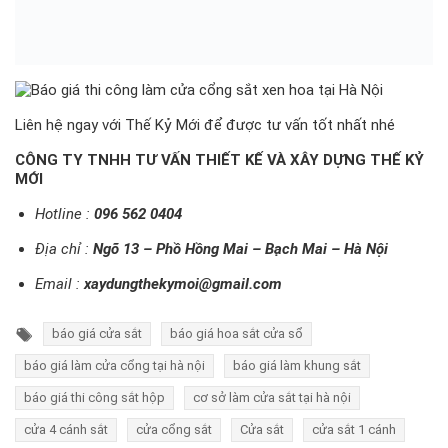
Liên hệ ngay với Thế Kỷ Mới để được tư vấn tốt nhất nhé
CÔNG TY TNHH TƯ VẤN THIẾT KẾ VÀ XÂY DỰNG THẾ KỶ
MỚI
Hotline :
096 562 0404
Địa chỉ :
Ngõ 13 – Phồ Hồng Mai – Bạch Mai – Hà Nội
Email :
xaydungthekymoi@gmail.com
báo giá cửa sắt
báo giá hoa sắt cửa sổ
báo giá làm cửa cổng tại hà nội
báo giá làm khung sắt
báo giá thi công sắt hộp
cơ sở làm cửa sắt tại hà nội
cửa 4 cánh sắt
cửa cổng sắt
Cửa sắt
cửa sắt 1 cánh