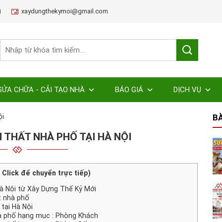
i
xaydungthekymoi@gmail.com
SỬA CHỮA - CẢI TẠO NHÀ
BÁO GIÁ
DỊCH VỤ
ội
BÀ
I THẤT NHÀ PHỐ TẠI HÀ NỘI
( Click để chuyển trực tiếp)
Hà Nội từ Xây Dựng Thế Kỷ Mới
ất nhà phố
tại Hà Nội
à phố hạng mục : Phòng Khách