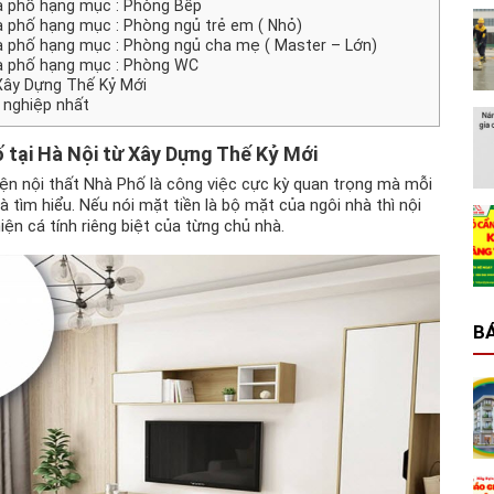
à phố hạng mục : Phòng Bếp
à phố hạng mục : Phòng ngủ trẻ em ( Nhỏ)
à phố hạng mục : Phòng ngủ cha mẹ ( Master – Lớn)
hà phố hạng mục : Phòng WC
 Xây Dựng Thế Kỷ Mới
 nghiệp nhất
ố
tại Hà Nội từ Xây Dựng Thế Kỷ Mới
iện nội thất Nhà Phố là công việc cực kỳ quan trọng mà mỗi
 tìm hiểu. Nếu nói mặt tiền là bộ mặt của ngôi nhà thì nội
iện cá tính riêng biệt của từng chủ nhà.
BÁ