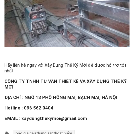
Hãy liên hệ ngay với Xây Dựng Thế Kỷ Mới để được hỗ trợ tốt
nhất:
CÔNG TY TNHH TƯ VẤN THIẾT KẾ VÀ XÂY DỰNG THẾ KỶ
MỚI
ĐỊA CHỈ :
NGÕ 13 PHỐ HỒNG MAI, BẠCH MAI, HÀ NỘI
Hotline :
096 562 0404
EMAIL : xaydungthekymoi@gmail.com
báo giá cầu thang sắt thoát hiểm