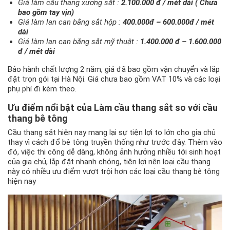
Giá làm cầu thang xương sắt :
2.100.000 đ / mét dài ( Chưa
bao gồm tay vịn)
Giá làm lan can bằng sắt hộp :
400.000đ – 600.000đ / mét
dài
Giá làm lan can bằng sắt mỹ thuật :
1.400.000 đ – 1.600.000
đ / mét dài
Bảo hành chất lượng 2 năm, giá đã bao gồm vận chuyển và lắp
đặt trọn gói tại Hà Nội. Giá chưa bao gồm VAT 10% và các loại
phụ phí đi kèm theo.
Ưu điểm nổi bật của Làm cầu thang sắt so với cầu
thang bê tông
Cầu thang sắt hiện nay mang lại sự tiện lợi to lớn cho gia chủ
thay vì cách đổ bê tông truyền thống như trước đây. Thêm vào
đó, việc thi công dễ dàng, không ảnh hưởng nhiều tới sinh hoạt
của gia chủ, lắp đặt nhanh chóng, tiện lợi nên loại cầu thang
này có nhiều ưu điểm vượt trội hơn các loại cầu thang bê tông
hiện nay