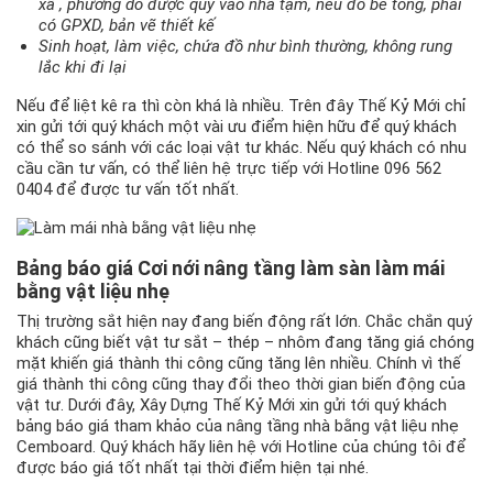
xã , phường do được quy vào nhà tạm, nếu đổ bê tông, phải
có GPXD, bản vẽ thiết kế
Sinh hoạt, làm việc, chứa đồ như bình thường, không rung
lắc khi đi lại
Nếu để liệt kê ra thì còn khá là nhiều. Trên đây Thế Kỷ Mới chỉ
xin gửi tới quý khách một vài ưu điểm hiện hữu để quý khách
có thể so sánh với các loại vật tư khác. Nếu quý khách có nhu
cầu cần tư vấn, có thể liên hệ trực tiếp với Hotline 096 562
0404 để được tư vấn tốt nhất.
Bảng báo giá Cơi nới nâng tầng làm sàn làm mái
bằng vật liệu nhẹ
Thị trường sắt hiện nay đang biến động rất lớn. Chắc chắn quý
khách cũng biết vật tư sắt – thép – nhôm đang tăng giá chóng
mặt khiến giá thành thi công cũng tăng lên nhiều. Chính vì thế
giá thành thi công cũng thay đổi theo thời gian biến động của
vật tư. Dưới đây, Xây Dựng Thế Kỷ Mới xin gửi tới quý khách
bảng báo giá tham khảo của nâng tầng nhà bằng vật liệu nhẹ
Cemboard. Quý khách hãy liên hệ với Hotline của chúng tôi để
được báo giá tốt nhất tại thời điểm hiện tại nhé.