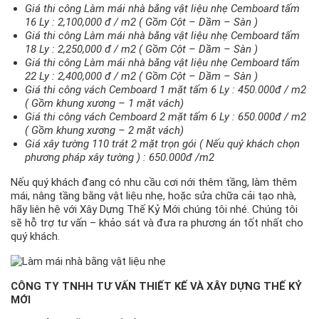
Giá thi công Làm mái nhà bằng vật liệu nhẹ Cemboard tấm
16 Ly : 2,100,000 đ / m2 ( Gồm Cột – Dầm – Sàn )
Giá thi công Làm mái nhà bằng vật liệu nhẹ Cemboard tấm
18 Ly : 2,250,000 đ / m2 ( Gồm Cột – Dầm – Sàn )
Giá thi công Làm mái nhà bằng vật liệu nhẹ Cemboard tấm
22 Ly : 2,400,000 đ / m2 ( Gồm Cột – Dầm – Sàn )
Giá thi công vách Cemboard 1 mặt tấm 6 Ly : 450.000đ / m2
( Gồm khung xương – 1 mặt vách)
Giá thi công vách Cemboard 2 mặt tấm 6 Ly : 650.000đ / m2
( Gồm khung xương – 2 mặt vách)
Giá xây tường 110 trát 2 mặt trọn gói ( Nếu quý khách chọn
phương pháp xây tường ) : 650.000đ /m2
Nếu quý khách đang có nhu cầu cơi nới thêm tầng, làm thêm
mái, nâng tầng bằng vật liệu nhẹ, hoặc sửa chữa cải tạo nhà,
hãy liên hệ với Xây Dựng Thế Kỷ Mới chúng tôi nhé. Chúng tôi
sẽ hỗ trợ tư vấn – khảo sát và đưa ra phương án tốt nhất cho
quý khách.
CÔNG TY TNHH TƯ VẤN THIẾT KẾ VÀ XÂY DỰNG THẾ KỶ
MỚI