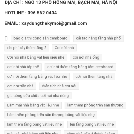
ĐỊA CHỈ : NGÕ 13 PHỐ HỒNG MAI, BẠCH MAI, HÀ NỘI
HOTLINE :
096 562 0404
EMAIL : xaydungthekymoi@gmail.com
báo giá thi công sàn cemboard
cải tạo nâng tầng nhà phố
chi phí xây thêm tầng 2
Cơi nới nhà
Cơi nới nhà bằng vật liệu siêu nhẹ
cơi nới nhà ống
cơi nới nhà tập thể
cơi nới thêm tầng bằng tấm cemboard
cơi nới thêm tầng bằng vật liệu nhẹ
cơi nới thêm tầng nhà
cơi nới trần nhà
diện tích nhà cơi nới
gia công sửa chữa cơi nới nhà riêng
Làm mái nhà bằng vật liệu nhẹ
làm thêm phòng trên sân thượng
Làm thêm phòng trên sân thượng bằng vật liệu nhẹ
làm thêm tầng bằng vật liệu nhẹ
lên tầng bằng vật liệu nhẹ
mẫu xây nhà bằng vật liệu nhẹ
nâng nhà cấp 4 thành 2 tầng