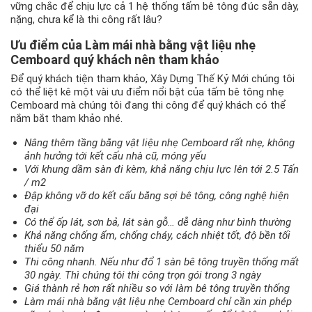
vững chắc để chịu lực cả 1 hệ thống tấm bê tông đúc sẵn dày,
nặng, chưa kể là thi công rất lâu?
Ưu điểm của Làm mái nhà bằng vật liệu nhẹ
Cemboard quý khách nên tham khảo
Để quý khách tiện tham khảo, Xây Dựng Thế Kỷ Mới chúng tôi
có thể liệt kê một vài ưu điểm nổi bật của tấm bê tông nhẹ
Cemboard mà chúng tôi đang thi công để quý khách có thể
nắm bắt tham khảo nhé.
Nâng thêm tầng bằng vật liệu nhẹ Cemboard rất nhẹ, không
ảnh hưởng tới kết cấu nhà cũ, móng yếu
Với khung dầm sàn đi kèm, khả năng chịu lực lên tới 2.5 Tấn
/ m2
Đập không vỡ do kết cấu bằng sợi bê tông, công nghệ hiện
đại
Có thể ốp lát, sơn bả, lát sàn gỗ… dễ dàng như bình thường
Khả năng chống ẩm, chống cháy, cách nhiệt tốt, độ bền tối
thiểu 50 năm
Thi công nhanh. Nếu như đổ 1 sàn bê tông truyền thống mất
30 ngày. Thì chúng tôi thi công trọn gói trong 3 ngày
Giá thành rẻ hơn rất nhiều so với làm bê tông truyền thống
Làm mái nhà bằng vật liệu nhẹ Cemboard chỉ cần xin phép