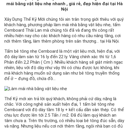
mái bằng vật liệu nhẹ nhanh , giá rẻ, đẹp hiện đại tại Hà
Nội
Xây Dựng Thế Kỷ Mới chúng tôi xin trân trọng giới thiêu với quý
khách hàng, phương pháp làm mái nhà bằng vật liệu nhẹ, tấm
Cemboard Thái Lan mà chúng tôi đã và đang thi công rất
nhiều hiện nay cho các khách hàng có nhu cầu nâng tầng, cơi
nới thêm tầng, làm thêm phòng trên sân thượng… tại Hà Nội.
Tấm bê tông nhẹ Cemboard là một vật liệu mới, hiện đại, với
độ dày làm sàn từ 16 ly đến 22 ly. Vâng chính xác thì từ 1,6
Phân đến 2,2 Phân ( Cm ). Nhiều khách hàng sẽ giật mình ngạc
nhiên, liệu với độ dày như vậy thì có chịu được lực không, khi
mà khách hàng muốn sử dụng sàn như bê tông truyền thống
để ở – đựng đồ, chứa đồ…
Thế Kỷ mới xin trả lời quý khách, không phải cứ dày, nặng là
chắc. Với công nghệ sản xuất hiện đại, 1 tấm bê tông nhẹ
Cemboard với độ dày tầm 18 ly + kết cấu dần sàn thép. Có thể
chịu lực được lên tới 2.5 Tấn / m2. Đã đủ làm quý khách an
tâm chưa ạ. Trên thị trường, có nhiều loại bê tông đúc sẵn, dày
và nặng. Nhưng liệu nếu cơi nới thêm tầng, ngôi nhà bạn có đủ